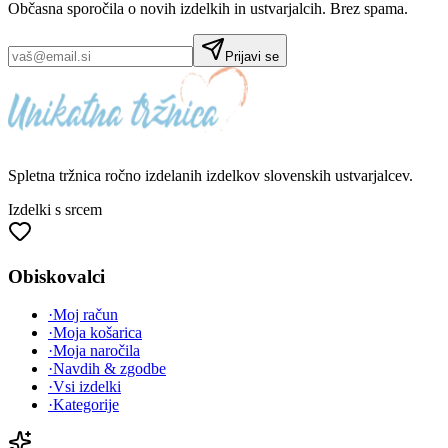
Občasna sporočila o novih izdelkih in ustvarjalcih. Brez spama.
Prijavi se
Spletna tržnica
ročno izdelanih
izdelkov slovenskih ustvarjalcev.
Izdelki s srcem
Obiskovalci
·
Moj račun
·
Moja košarica
·
Moja naročila
·
Navdih & zgodbe
·
Vsi izdelki
·
Kategorije