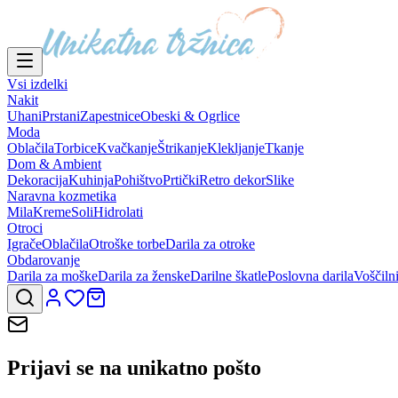
Vsi izdelki
Nakit
Uhani
Prstani
Zapestnice
Obeski & Ogrlice
Moda
Oblačila
Torbice
Kvačkanje
Štrikanje
Klekljanje
Tkanje
Dom & Ambient
Dekoracija
Kuhinja
Pohištvo
Prtički
Retro dekor
Slike
Naravna kozmetika
Mila
Kreme
Soli
Hidrolati
Otroci
Igrače
Oblačila
Otroške torbe
Darila za otroke
Obdarovanje
Darila za moške
Darila za ženske
Darilne škatle
Poslovna darila
Voščiln
Prijavi se na
unikatno pošto