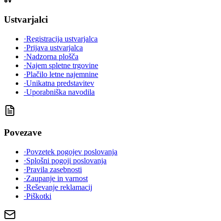
Ustvarjalci
·
Registracija ustvarjalca
·
Prijava ustvarjalca
·
Nadzorna plošča
·
Najem spletne trgovine
·
Plačilo letne najemnine
·
Unikatna predstavitev
·
Uporabniška navodila
Povezave
·
Povzetek pogojev poslovanja
·
Splošni pogoji poslovanja
·
Pravila zasebnosti
·
Zaupanje in varnost
·
Reševanje reklamacij
·
Piškotki