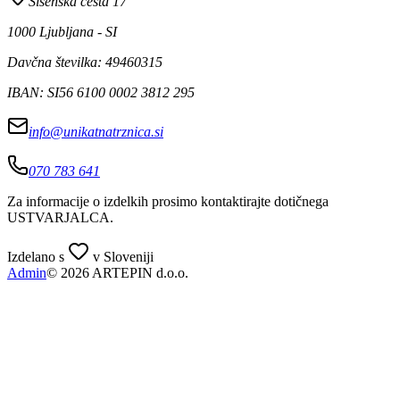
Šišenska cesta 17
1000 Ljubljana - SI
Davčna številka: 49460315
IBAN: SI56 6100 0002 3812 295
info@unikatnatrznica.si
070 783 641
Za informacije o izdelkih prosimo kontaktirajte dotičnega
USTVARJALCA
.
Izdelano s
v Sloveniji
Admin
© 2026 ARTEPIN d.o.o.