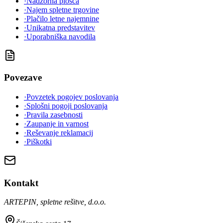
·
Nadzorna plošča
·
Najem spletne trgovine
·
Plačilo letne najemnine
·
Unikatna predstavitev
·
Uporabniška navodila
Povezave
·
Povzetek pogojev poslovanja
·
Splošni pogoji poslovanja
·
Pravila zasebnosti
·
Zaupanje in varnost
·
Reševanje reklamacij
·
Piškotki
Kontakt
ARTEPIN, spletne rešitve, d.o.o.