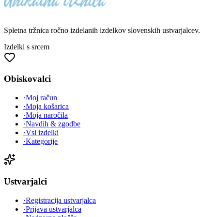
Spletna tržnica
ročno izdelanih
izdelkov slovenskih ustvarjalcev.
Izdelki s srcem
Obiskovalci
·
Moj račun
·
Moja košarica
·
Moja naročila
·
Navdih & zgodbe
·
Vsi izdelki
·
Kategorije
Ustvarjalci
·
Registracija ustvarjalca
·
Prijava ustvarjalca