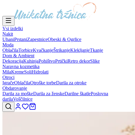
Vsi izdelki
Nakit
Uhani
Prstani
Zapestnice
Obeski & Ogrlice
Moda
Oblačila
Torbice
Kvačkanje
Štrikanje
Klekljanje
Tkanje
Dom & Ambient
Dekoracija
Kuhinja
Pohištvo
Prtički
Retro dekor
Slike
Naravna kozmetika
Mila
Kreme
Soli
Hidrolati
Otroci
Igrače
Oblačila
Otroške torbe
Darila za otroke
Obdarovanje
Darila za moške
Darila za ženske
Darilne škatle
Poslovna
darila
Voščilnice