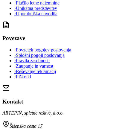
·
Plačilo letne najemnine
·
Unikatna predstavitev
·
Uporabniška navodila
Povezave
·
Povzetek pogojev poslovanja
·
Splošni pogoji poslovanja
·
Pravila zasebnosti
·
Zaupanje in varnost
·
Reševanje reklamacij
·
Piškotki
Kontakt
ARTEPIN, spletne rešitve, d.o.o.
Šišenska cesta 17