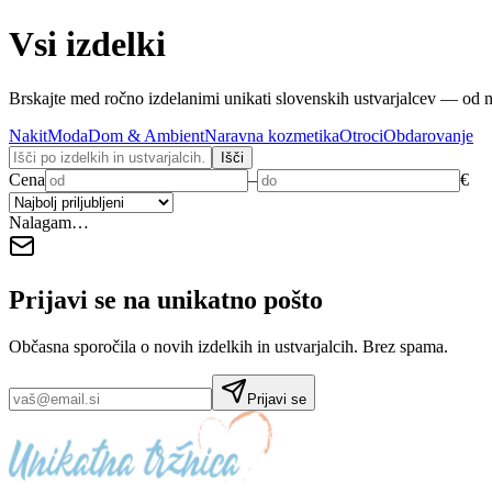
Vsi izdelki
Brskajte med ročno izdelanimi unikati slovenskih ustvarjalcev — od n
Nakit
Moda
Dom & Ambient
Naravna kozmetika
Otroci
Obdarovanje
Išči
Cena
–
€
Nalagam…
Prijavi se na
unikatno pošto
Občasna sporočila o novih izdelkih in ustvarjalcih. Brez spama.
Prijavi se