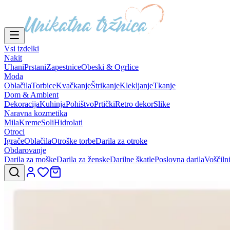
Vsi izdelki
Nakit
Uhani
Prstani
Zapestnice
Obeski & Ogrlice
Moda
Oblačila
Torbice
Kvačkanje
Štrikanje
Klekljanje
Tkanje
Dom & Ambient
Dekoracija
Kuhinja
Pohištvo
Prtički
Retro dekor
Slike
Naravna kozmetika
Mila
Kreme
Soli
Hidrolati
Otroci
Igrače
Oblačila
Otroške torbe
Darila za otroke
Obdarovanje
Darila za moške
Darila za ženske
Darilne škatle
Poslovna darila
Voščiln