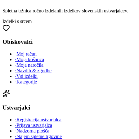
Spletna tržnica
ročno izdelanih
izdelkov slovenskih ustvarjalcev.
Izdelki s srcem
Obiskovalci
·
Moj račun
·
Moja košarica
·
Moja naročila
·
Navdih & zgodbe
·
Vsi izdelki
·
Kategorije
Ustvarjalci
·
Registracija ustvarjalca
·
Prijava ustvarjalca
·
Nadzorna plošča
·
Najem spletne trgovine