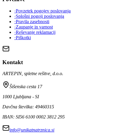
·
Povzetek pogojev poslovanja
·
Splošni pogoji poslovanja
·
Pravila zasebnosti
·
Zaupanje in varnost
·
Reševanje reklamacij
·
Piškotki
Kontakt
ARTEPIN, spletne rešitve, d.o.o.
Šišenska cesta 17
1000 Ljubljana - SI
Davčna številka: 49460315
IBAN: SI56 6100 0002 3812 295
info@unikatnatrznica.si