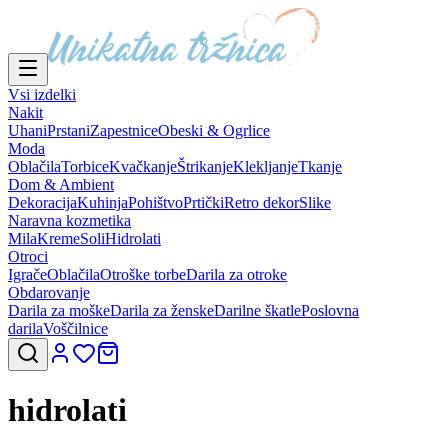
Vsi izdelki
Nakit
Uhani
Prstani
Zapestnice
Obeski & Ogrlice
Moda
Oblačila
Torbice
Kvačkanje
Štrikanje
Klekljanje
Tkanje
Dom & Ambient
Dekoracija
Kuhinja
Pohištvo
Prtički
Retro dekor
Slike
Naravna kozmetika
Mila
Kreme
Soli
Hidrolati
Otroci
Igrače
Oblačila
Otroške torbe
Darila za otroke
Obdarovanje
Darila za moške
Darila za ženske
Darilne škatle
Poslovna
darila
Voščilnice
hidrolati