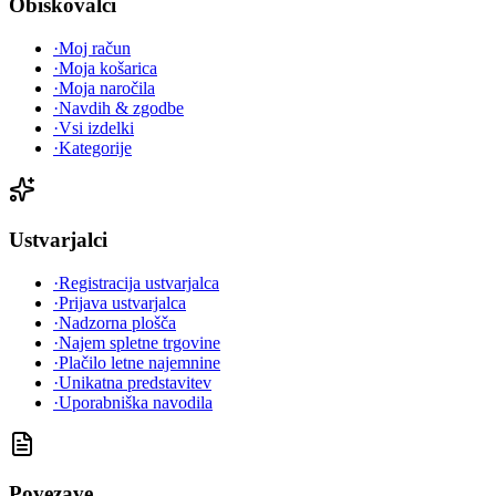
Obiskovalci
·
Moj račun
·
Moja košarica
·
Moja naročila
·
Navdih & zgodbe
·
Vsi izdelki
·
Kategorije
Ustvarjalci
·
Registracija ustvarjalca
·
Prijava ustvarjalca
·
Nadzorna plošča
·
Najem spletne trgovine
·
Plačilo letne najemnine
·
Unikatna predstavitev
·
Uporabniška navodila
Povezave