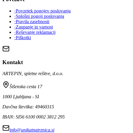
·
Povzetek pogojev poslovanja
·
Splošni pogoji poslovanja
·
Pravila zasebnosti
·
Zaupanje in varnost
·
Reševanje reklamacij
·
Piškotki
Kontakt
ARTEPIN, spletne rešitve, d.o.o.
Šišenska cesta 17
1000 Ljubljana - SI
Davčna številka: 49460315
IBAN: SI56 6100 0002 3812 295
info@unikatnatrznica.si