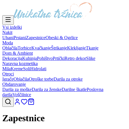
Vsi izdelki
Nakit
Uhani
Prstani
Zapestnice
Obeski & Ogrlice
Moda
Oblačila
Torbice
Kvačkanje
Štrikanje
Klekljanje
Tkanje
Dom & Ambient
Dekoracija
Kuhinja
Pohištvo
Prtički
Retro dekor
Slike
Naravna kozmetika
Mila
Kreme
Soli
Hidrolati
Otroci
Igrače
Oblačila
Otroške torbe
Darila za otroke
Obdarovanje
Darila za moške
Darila za ženske
Darilne škatle
Poslovna
darila
Voščilnice
Zapestnice