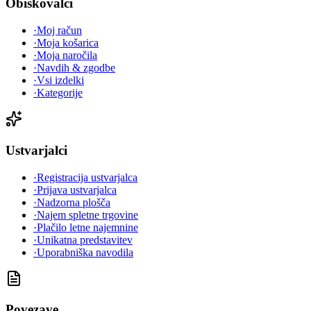
Obiskovalci
·
Moj račun
·
Moja košarica
·
Moja naročila
·
Navdih & zgodbe
·
Vsi izdelki
·
Kategorije
Ustvarjalci
·
Registracija ustvarjalca
·
Prijava ustvarjalca
·
Nadzorna plošča
·
Najem spletne trgovine
·
Plačilo letne najemnine
·
Unikatna predstavitev
·
Uporabniška navodila
Povezave