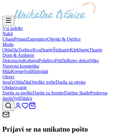
Vsi izdelki
Nakit
Uhani
Prstani
Zapestnice
Obeski & Ogrlice
Moda
Oblačila
Torbice
Kvačkanje
Štrikanje
Klekljanje
Tkanje
Dom & Ambient
Dekoracija
Kuhinja
Pohištvo
Prtički
Retro dekor
Slike
Naravna kozmetika
Mila
Kreme
Soli
Hidrolati
Otroci
Igrače
Oblačila
Otroške torbe
Darila za otroke
Obdarovanje
Darila za moške
Darila za ženske
Darilne škatle
Poslovna
darila
Voščilnice
Prijavi se na
unikatno pošto