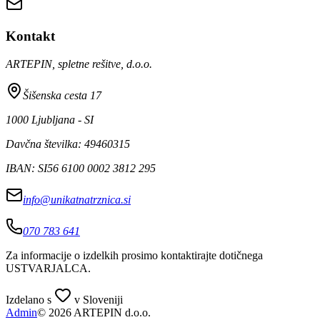
Kontakt
ARTEPIN, spletne rešitve, d.o.o.
Šišenska cesta 17
1000 Ljubljana - SI
Davčna številka: 49460315
IBAN: SI56 6100 0002 3812 295
info@unikatnatrznica.si
070 783 641
Za informacije o izdelkih prosimo kontaktirajte dotičnega
USTVARJALCA
.
Izdelano s
v Sloveniji
Admin
© 2026 ARTEPIN d.o.o.