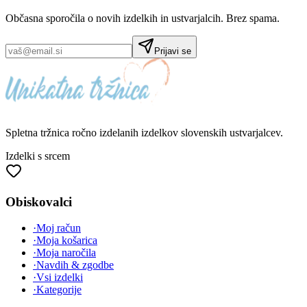
Občasna sporočila o novih izdelkih in ustvarjalcih. Brez spama.
Prijavi se
Spletna tržnica
ročno izdelanih
izdelkov slovenskih ustvarjalcev.
Izdelki s srcem
Obiskovalci
·
Moj račun
·
Moja košarica
·
Moja naročila
·
Navdih & zgodbe
·
Vsi izdelki
·
Kategorije