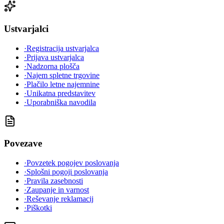
Ustvarjalci
·
Registracija ustvarjalca
·
Prijava ustvarjalca
·
Nadzorna plošča
·
Najem spletne trgovine
·
Plačilo letne najemnine
·
Unikatna predstavitev
·
Uporabniška navodila
Povezave
·
Povzetek pogojev poslovanja
·
Splošni pogoji poslovanja
·
Pravila zasebnosti
·
Zaupanje in varnost
·
Reševanje reklamacij
·
Piškotki