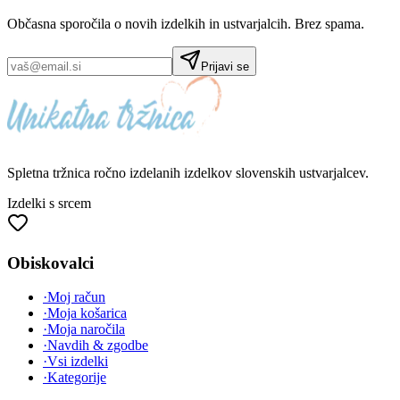
Občasna sporočila o novih izdelkih in ustvarjalcih. Brez spama.
Prijavi se
Spletna tržnica
ročno izdelanih
izdelkov slovenskih ustvarjalcev.
Izdelki s srcem
Obiskovalci
·
Moj račun
·
Moja košarica
·
Moja naročila
·
Navdih & zgodbe
·
Vsi izdelki
·
Kategorije