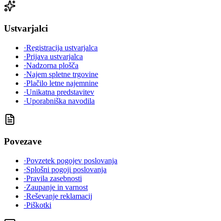
Ustvarjalci
·
Registracija ustvarjalca
·
Prijava ustvarjalca
·
Nadzorna plošča
·
Najem spletne trgovine
·
Plačilo letne najemnine
·
Unikatna predstavitev
·
Uporabniška navodila
Povezave
·
Povzetek pogojev poslovanja
·
Splošni pogoji poslovanja
·
Pravila zasebnosti
·
Zaupanje in varnost
·
Reševanje reklamacij
·
Piškotki