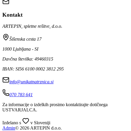
Kontakt
ARTEPIN, spletne rešitve, d.o.o.
Šišenska cesta 17
1000 Ljubljana - SI
Davčna številka: 49460315
IBAN: SI56 6100 0002 3812 295
info@unikatnatrznica.si
070 783 641
Za informacije o izdelkih prosimo kontaktirajte dotičnega
USTVARJALCA
.
Izdelano s
v Sloveniji
Admin
© 2026 ARTEPIN d.o.o.