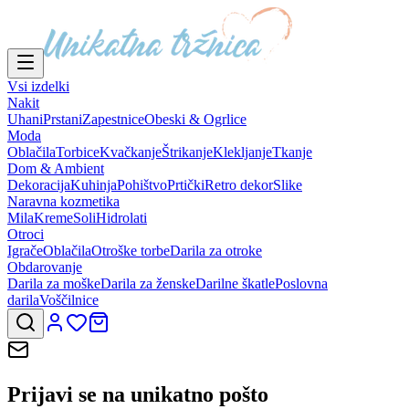
Vsi izdelki
Nakit
Uhani
Prstani
Zapestnice
Obeski & Ogrlice
Moda
Oblačila
Torbice
Kvačkanje
Štrikanje
Klekljanje
Tkanje
Dom & Ambient
Dekoracija
Kuhinja
Pohištvo
Prtički
Retro dekor
Slike
Naravna kozmetika
Mila
Kreme
Soli
Hidrolati
Otroci
Igrače
Oblačila
Otroške torbe
Darila za otroke
Obdarovanje
Darila za moške
Darila za ženske
Darilne škatle
Poslovna
darila
Voščilnice
Prijavi se na
unikatno pošto