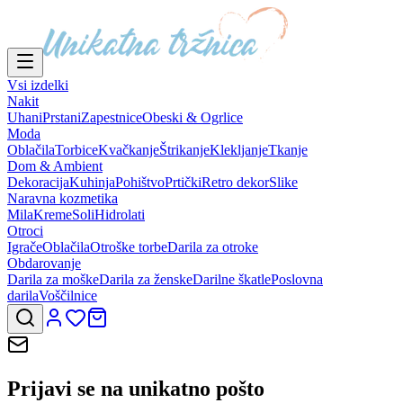
Vsi izdelki
Nakit
Uhani
Prstani
Zapestnice
Obeski & Ogrlice
Moda
Oblačila
Torbice
Kvačkanje
Štrikanje
Klekljanje
Tkanje
Dom & Ambient
Dekoracija
Kuhinja
Pohištvo
Prtički
Retro dekor
Slike
Naravna kozmetika
Mila
Kreme
Soli
Hidrolati
Otroci
Igrače
Oblačila
Otroške torbe
Darila za otroke
Obdarovanje
Darila za moške
Darila za ženske
Darilne škatle
Poslovna
darila
Voščilnice
Prijavi se na
unikatno pošto