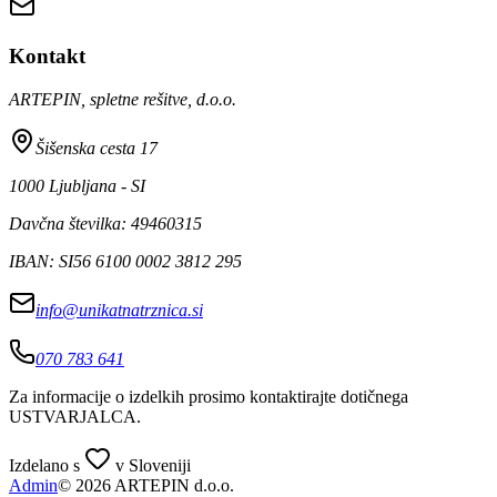
Kontakt
ARTEPIN, spletne rešitve, d.o.o.
Šišenska cesta 17
1000 Ljubljana - SI
Davčna številka: 49460315
IBAN: SI56 6100 0002 3812 295
info@unikatnatrznica.si
070 783 641
Za informacije o izdelkih prosimo kontaktirajte dotičnega
USTVARJALCA
.
Izdelano s
v Sloveniji
Admin
© 2026 ARTEPIN d.o.o.