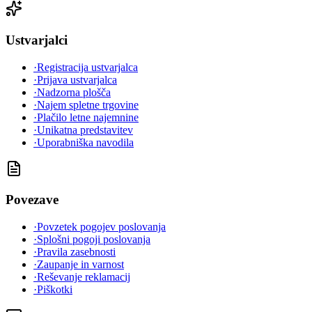
Ustvarjalci
·
Registracija ustvarjalca
·
Prijava ustvarjalca
·
Nadzorna plošča
·
Najem spletne trgovine
·
Plačilo letne najemnine
·
Unikatna predstavitev
·
Uporabniška navodila
Povezave
·
Povzetek pogojev poslovanja
·
Splošni pogoji poslovanja
·
Pravila zasebnosti
·
Zaupanje in varnost
·
Reševanje reklamacij
·
Piškotki