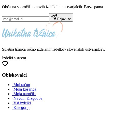
Občasna sporočila o novih izdelkih in ustvarjalcih. Brez spama.
Prijavi se
Spletna tržnica
ročno izdelanih
izdelkov slovenskih ustvarjalcev.
Izdelki s srcem
Obiskovalci
·
Moj račun
·
Moja košarica
·
Moja naročila
·
Navdih & zgodbe
·
Vsi izdelki
·
Kategorije