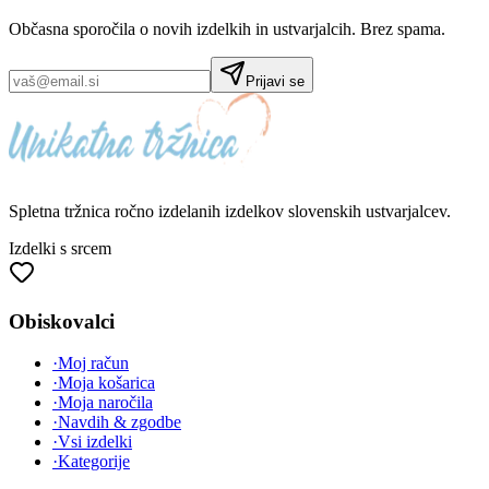
Občasna sporočila o novih izdelkih in ustvarjalcih. Brez spama.
Prijavi se
Spletna tržnica
ročno izdelanih
izdelkov slovenskih ustvarjalcev.
Izdelki s srcem
Obiskovalci
·
Moj račun
·
Moja košarica
·
Moja naročila
·
Navdih & zgodbe
·
Vsi izdelki
·
Kategorije