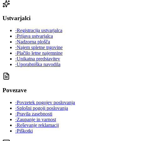
Ustvarjalci
·
Registracija ustvarjalca
·
Prijava ustvarjalca
·
Nadzorna plošča
·
Najem spletne trgovine
·
Plačilo letne najemnine
·
Unikatna predstavitev
·
Uporabniška navodila
Povezave
·
Povzetek pogojev poslovanja
·
Splošni pogoji poslovanja
·
Pravila zasebnosti
·
Zaupanje in varnost
·
Reševanje reklamacij
·
Piškotki