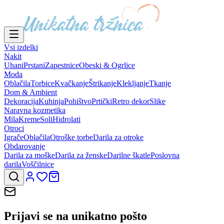
Vsi izdelki
Nakit
Uhani
Prstani
Zapestnice
Obeski & Ogrlice
Moda
Oblačila
Torbice
Kvačkanje
Štrikanje
Klekljanje
Tkanje
Dom & Ambient
Dekoracija
Kuhinja
Pohištvo
Prtički
Retro dekor
Slike
Naravna kozmetika
Mila
Kreme
Soli
Hidrolati
Otroci
Igrače
Oblačila
Otroške torbe
Darila za otroke
Obdarovanje
Darila za moške
Darila za ženske
Darilne škatle
Poslovna
darila
Voščilnice
Prijavi se na
unikatno pošto