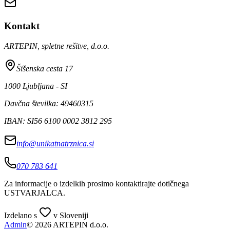
Kontakt
ARTEPIN, spletne rešitve, d.o.o.
Šišenska cesta 17
1000 Ljubljana - SI
Davčna številka: 49460315
IBAN: SI56 6100 0002 3812 295
info@unikatnatrznica.si
070 783 641
Za informacije o izdelkih prosimo kontaktirajte dotičnega
USTVARJALCA
.
Izdelano s
v Sloveniji
Admin
© 2026 ARTEPIN d.o.o.