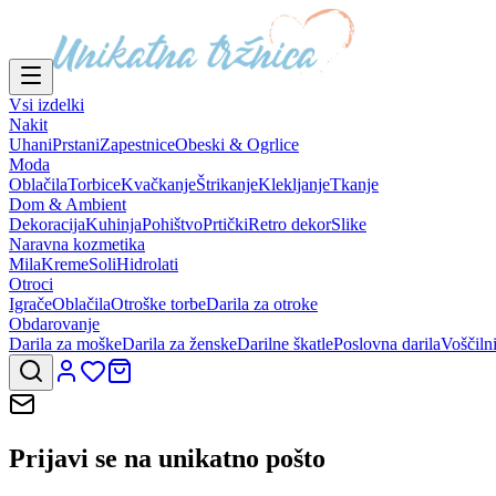
Vsi izdelki
Nakit
Uhani
Prstani
Zapestnice
Obeski & Ogrlice
Moda
Oblačila
Torbice
Kvačkanje
Štrikanje
Klekljanje
Tkanje
Dom & Ambient
Dekoracija
Kuhinja
Pohištvo
Prtički
Retro dekor
Slike
Naravna kozmetika
Mila
Kreme
Soli
Hidrolati
Otroci
Igrače
Oblačila
Otroške torbe
Darila za otroke
Obdarovanje
Darila za moške
Darila za ženske
Darilne škatle
Poslovna darila
Voščiln
Prijavi se na
unikatno pošto