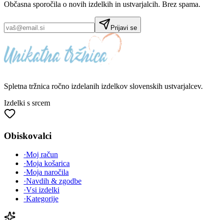
Občasna sporočila o novih izdelkih in ustvarjalcih. Brez spama.
Prijavi se
Spletna tržnica
ročno izdelanih
izdelkov slovenskih ustvarjalcev.
Izdelki s srcem
Obiskovalci
·
Moj račun
·
Moja košarica
·
Moja naročila
·
Navdih & zgodbe
·
Vsi izdelki
·
Kategorije