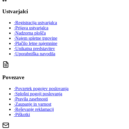
Ustvarjalci
·
Registracija ustvarjalca
·
Prijava ustvarjalca
·
Nadzorna plošča
·
Najem spletne trgovine
·
Plačilo letne najemnine
·
Unikatna predstavitev
·
Uporabniška navodila
Povezave
·
Povzetek pogojev poslovanja
·
Splošni pogoji poslovanja
·
Pravila zasebnosti
·
Zaupanje in varnost
·
Reševanje reklamacij
·
Piškotki