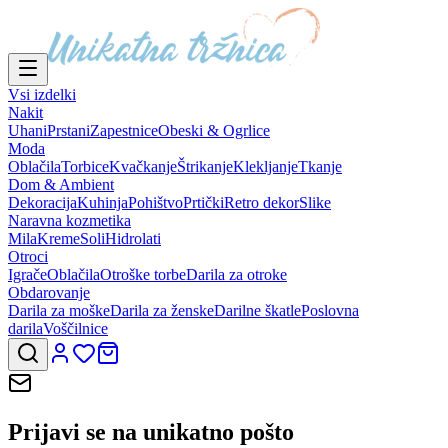
Vsi izdelki
Nakit
Uhani
Prstani
Zapestnice
Obeski & Ogrlice
Moda
Oblačila
Torbice
Kvačkanje
Štrikanje
Klekljanje
Tkanje
Dom & Ambient
Dekoracija
Kuhinja
Pohištvo
Prtički
Retro dekor
Slike
Naravna kozmetika
Mila
Kreme
Soli
Hidrolati
Otroci
Igrače
Oblačila
Otroške torbe
Darila za otroke
Obdarovanje
Darila za moške
Darila za ženske
Darilne škatle
Poslovna
darila
Voščilnice
Prijavi se na
unikatno pošto