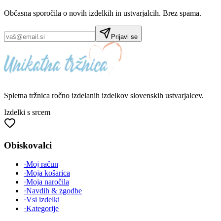
Občasna sporočila o novih izdelkih in ustvarjalcih. Brez spama.
Prijavi se
Spletna tržnica
ročno izdelanih
izdelkov slovenskih ustvarjalcev.
Izdelki s srcem
Obiskovalci
·
Moj račun
·
Moja košarica
·
Moja naročila
·
Navdih & zgodbe
·
Vsi izdelki
·
Kategorije