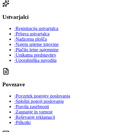
Ustvarjalci
·
Registracija ustvarjalca
·
Prijava ustvarjalca
·
Nadzorna plošča
·
Najem spletne trgovine
·
Plačilo letne najemnine
·
Unikatna predstavitev
·
Uporabniška navodila
Povezave
·
Povzetek pogojev poslovanja
·
Splošni pogoji poslovanja
·
Pravila zasebnosti
·
Zaupanje in varnost
·
Reševanje reklamacij
·
Piškotki