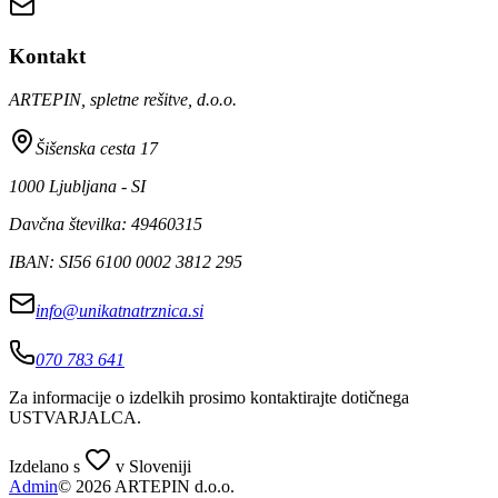
Kontakt
ARTEPIN, spletne rešitve, d.o.o.
Šišenska cesta 17
1000 Ljubljana - SI
Davčna številka: 49460315
IBAN: SI56 6100 0002 3812 295
info@unikatnatrznica.si
070 783 641
Za informacije o izdelkih prosimo kontaktirajte dotičnega
USTVARJALCA
.
Izdelano s
v Sloveniji
Admin
© 2026 ARTEPIN d.o.o.