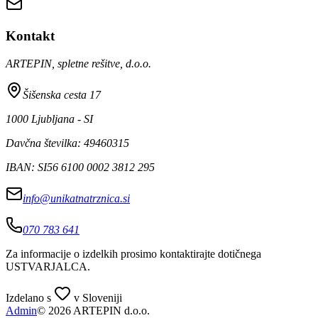
Kontakt
ARTEPIN, spletne rešitve, d.o.o.
Šišenska cesta 17
1000 Ljubljana - SI
Davčna številka: 49460315
IBAN: SI56 6100 0002 3812 295
info@unikatnatrznica.si
070 783 641
Za informacije o izdelkih prosimo kontaktirajte dotičnega
USTVARJALCA
.
Izdelano s
v Sloveniji
Admin
© 2026 ARTEPIN d.o.o.