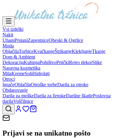
Vsi izdelki
Nakit
Uhani
Prstani
Zapestnice
Obeski & Ogrlice
Moda
Oblačila
Torbice
Kvačkanje
Štrikanje
Klekljanje
Tkanje
Dom & Ambient
Dekoracija
Kuhinja
Pohištvo
Prtički
Retro dekor
Slike
Naravna kozmetika
Mila
Kreme
Soli
Hidrolati
Otroci
Igrače
Oblačila
Otroške torbe
Darila za otroke
Obdarovanje
Darila za moške
Darila za ženske
Darilne škatle
Poslovna
darila
Voščilnice
Prijavi se na
unikatno pošto