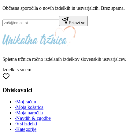
Občasna sporočila o novih izdelkih in ustvarjalcih. Brez spama.
Prijavi se
Spletna tržnica
ročno izdelanih
izdelkov slovenskih ustvarjalcev.
Izdelki s srcem
Obiskovalci
·
Moj račun
·
Moja košarica
·
Moja naročila
·
Navdih & zgodbe
·
Vsi izdelki
·
Kategorije