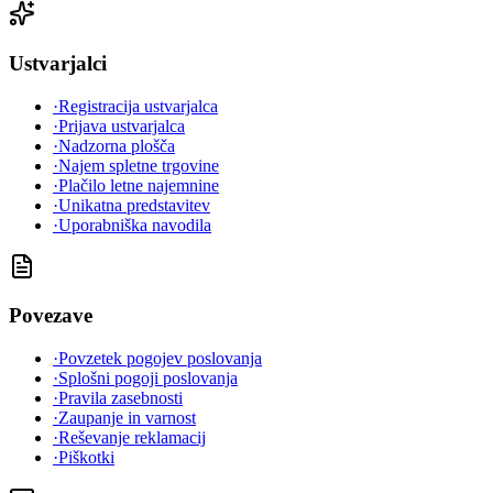
Ustvarjalci
·
Registracija ustvarjalca
·
Prijava ustvarjalca
·
Nadzorna plošča
·
Najem spletne trgovine
·
Plačilo letne najemnine
·
Unikatna predstavitev
·
Uporabniška navodila
Povezave
·
Povzetek pogojev poslovanja
·
Splošni pogoji poslovanja
·
Pravila zasebnosti
·
Zaupanje in varnost
·
Reševanje reklamacij
·
Piškotki