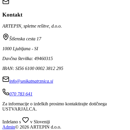
Kontakt
ARTEPIN, spletne rešitve, d.o.o.
Šišenska cesta 17
1000 Ljubljana - SI
Davčna številka: 49460315
IBAN: SI56 6100 0002 3812 295
info@unikatnatrznica.si
070 783 641
Za informacije o izdelkih prosimo kontaktirajte dotičnega
USTVARJALCA
.
Izdelano s
v Sloveniji
Admin
© 2026 ARTEPIN d.o.o.