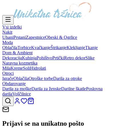
Vsi izdelki
Nakit
Uhani
Prstani
Zapestnice
Obeski & Ogrlice
Moda
Oblačila
Torbice
Kvačkanje
Štrikanje
Klekljanje
Tkanje
Dom & Ambient
Dekoracija
Kuhinja
Pohištvo
Prtički
Retro dekor
Slike
Naravna kozmetika
Mila
Kreme
Soli
Hidrolati
Otroci
Igrače
Oblačila
Otroške torbe
Darila za otroke
Obdarovanje
Darila za moške
Darila za ženske
Darilne škatle
Poslovna
darila
Voščilnice
Prijavi se na
unikatno pošto