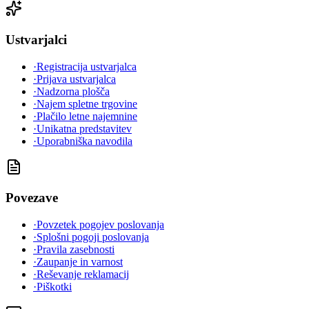
Ustvarjalci
·
Registracija ustvarjalca
·
Prijava ustvarjalca
·
Nadzorna plošča
·
Najem spletne trgovine
·
Plačilo letne najemnine
·
Unikatna predstavitev
·
Uporabniška navodila
Povezave
·
Povzetek pogojev poslovanja
·
Splošni pogoji poslovanja
·
Pravila zasebnosti
·
Zaupanje in varnost
·
Reševanje reklamacij
·
Piškotki