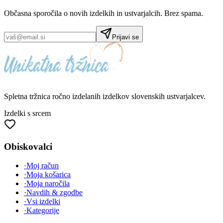
Občasna sporočila o novih izdelkih in ustvarjalcih. Brez spama.
Prijavi se
Spletna tržnica
ročno izdelanih
izdelkov slovenskih ustvarjalcev.
Izdelki s srcem
Obiskovalci
·
Moj račun
·
Moja košarica
·
Moja naročila
·
Navdih & zgodbe
·
Vsi izdelki
·
Kategorije