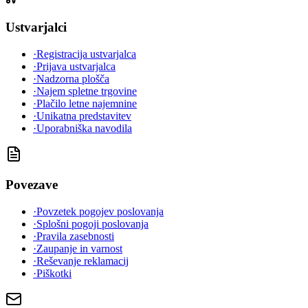
Ustvarjalci
·
Registracija ustvarjalca
·
Prijava ustvarjalca
·
Nadzorna plošča
·
Najem spletne trgovine
·
Plačilo letne najemnine
·
Unikatna predstavitev
·
Uporabniška navodila
Povezave
·
Povzetek pogojev poslovanja
·
Splošni pogoji poslovanja
·
Pravila zasebnosti
·
Zaupanje in varnost
·
Reševanje reklamacij
·
Piškotki