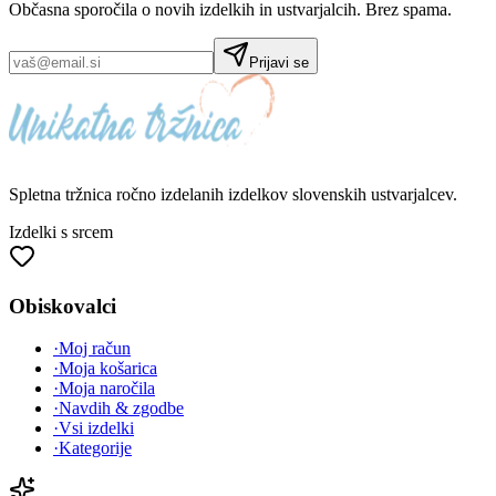
Občasna sporočila o novih izdelkih in ustvarjalcih. Brez spama.
Prijavi se
Spletna tržnica
ročno izdelanih
izdelkov slovenskih ustvarjalcev.
Izdelki s srcem
Obiskovalci
·
Moj račun
·
Moja košarica
·
Moja naročila
·
Navdih & zgodbe
·
Vsi izdelki
·
Kategorije