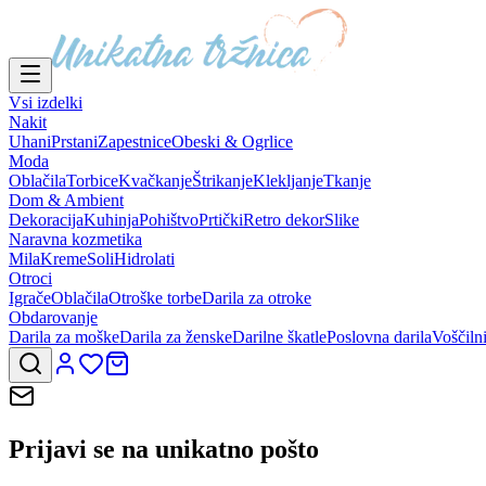
Vsi izdelki
Nakit
Uhani
Prstani
Zapestnice
Obeski & Ogrlice
Moda
Oblačila
Torbice
Kvačkanje
Štrikanje
Klekljanje
Tkanje
Dom & Ambient
Dekoracija
Kuhinja
Pohištvo
Prtički
Retro dekor
Slike
Naravna kozmetika
Mila
Kreme
Soli
Hidrolati
Otroci
Igrače
Oblačila
Otroške torbe
Darila za otroke
Obdarovanje
Darila za moške
Darila za ženske
Darilne škatle
Poslovna darila
Voščiln
Prijavi se na
unikatno pošto