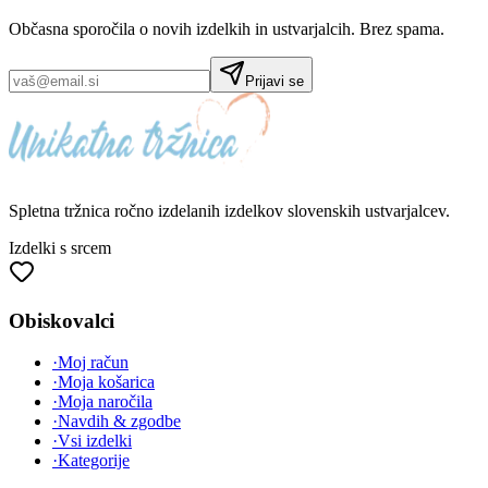
Občasna sporočila o novih izdelkih in ustvarjalcih. Brez spama.
Prijavi se
Spletna tržnica
ročno izdelanih
izdelkov slovenskih ustvarjalcev.
Izdelki s srcem
Obiskovalci
·
Moj račun
·
Moja košarica
·
Moja naročila
·
Navdih & zgodbe
·
Vsi izdelki
·
Kategorije