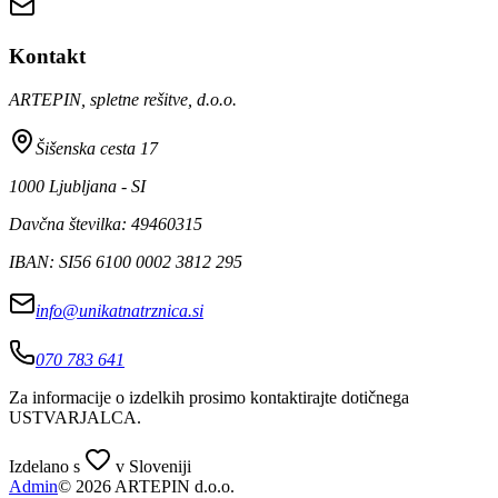
Kontakt
ARTEPIN, spletne rešitve, d.o.o.
Šišenska cesta 17
1000 Ljubljana - SI
Davčna številka: 49460315
IBAN: SI56 6100 0002 3812 295
info@unikatnatrznica.si
070 783 641
Za informacije o izdelkih prosimo kontaktirajte dotičnega
USTVARJALCA
.
Izdelano s
v Sloveniji
Admin
© 2026 ARTEPIN d.o.o.