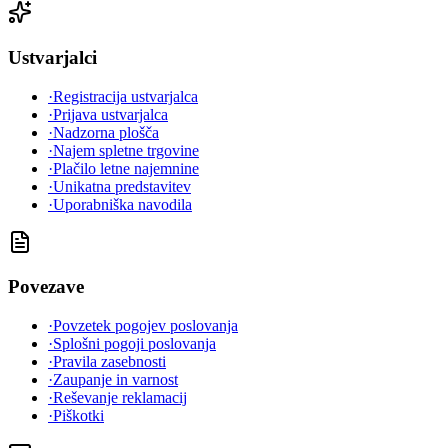
Ustvarjalci
·
Registracija ustvarjalca
·
Prijava ustvarjalca
·
Nadzorna plošča
·
Najem spletne trgovine
·
Plačilo letne najemnine
·
Unikatna predstavitev
·
Uporabniška navodila
Povezave
·
Povzetek pogojev poslovanja
·
Splošni pogoji poslovanja
·
Pravila zasebnosti
·
Zaupanje in varnost
·
Reševanje reklamacij
·
Piškotki