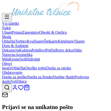
Vsi izdelki
Nakit
Uhani
Prstani
Zapestnice
Obeski & Ogrlice
Moda
Oblačila
Torbice
Kvačkanje
Štrikanje
Klekljanje
Tkanje
Dom & Ambient
Dekoracija
Kuhinja
Pohištvo
Prtički
Retro dekor
Slike
Naravna kozmetika
Mila
Kreme
Soli
Hidrolati
Otroci
Igrače
Oblačila
Otroške torbe
Darila za otroke
Obdarovanje
Darila za moške
Darila za ženske
Darilne škatle
Poslovna
darila
Voščilnice
Prijavi se na
unikatno pošto