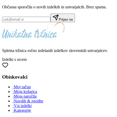
Občasna sporočila o novih izdelkih in ustvarjalcih. Brez spama.
Prijavi se
Spletna tržnica
ročno izdelanih
izdelkov slovenskih ustvarjalcev.
Izdelki s srcem
Obiskovalci
·
Moj račun
·
Moja košarica
·
Moja naročila
·
Navdih & zgodbe
·
Vsi izdelki
·
Kategorije