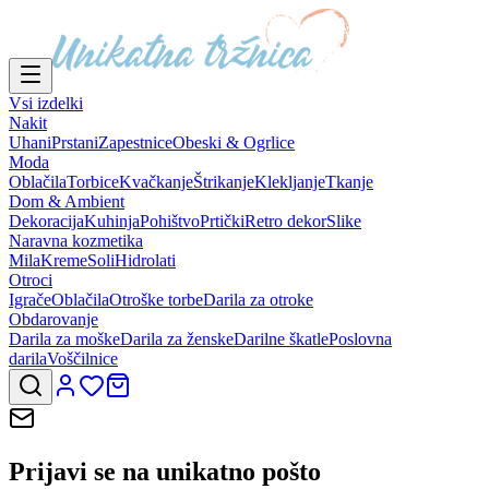
Vsi izdelki
Nakit
Uhani
Prstani
Zapestnice
Obeski & Ogrlice
Moda
Oblačila
Torbice
Kvačkanje
Štrikanje
Klekljanje
Tkanje
Dom & Ambient
Dekoracija
Kuhinja
Pohištvo
Prtički
Retro dekor
Slike
Naravna kozmetika
Mila
Kreme
Soli
Hidrolati
Otroci
Igrače
Oblačila
Otroške torbe
Darila za otroke
Obdarovanje
Darila za moške
Darila za ženske
Darilne škatle
Poslovna
darila
Voščilnice
Prijavi se na
unikatno pošto