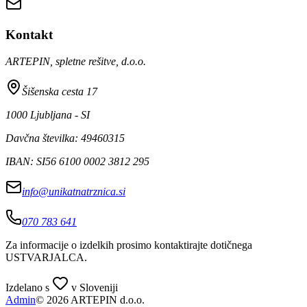
Kontakt
ARTEPIN, spletne rešitve, d.o.o.
Šišenska cesta 17
1000 Ljubljana - SI
Davčna številka: 49460315
IBAN: SI56 6100 0002 3812 295
info@unikatnatrznica.si
070 783 641
Za informacije o izdelkih prosimo kontaktirajte dotičnega
USTVARJALCA
.
Izdelano s
v Sloveniji
Admin
© 2026 ARTEPIN d.o.o.