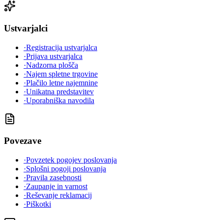
Ustvarjalci
·
Registracija ustvarjalca
·
Prijava ustvarjalca
·
Nadzorna plošča
·
Najem spletne trgovine
·
Plačilo letne najemnine
·
Unikatna predstavitev
·
Uporabniška navodila
Povezave
·
Povzetek pogojev poslovanja
·
Splošni pogoji poslovanja
·
Pravila zasebnosti
·
Zaupanje in varnost
·
Reševanje reklamacij
·
Piškotki