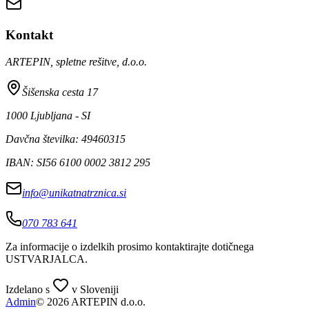
Kontakt
ARTEPIN, spletne rešitve, d.o.o.
Šišenska cesta 17
1000 Ljubljana - SI
Davčna številka: 49460315
IBAN: SI56 6100 0002 3812 295
info@unikatnatrznica.si
070 783 641
Za informacije o izdelkih prosimo kontaktirajte dotičnega
USTVARJALCA
.
Izdelano s
v Sloveniji
Admin
© 2026 ARTEPIN d.o.o.