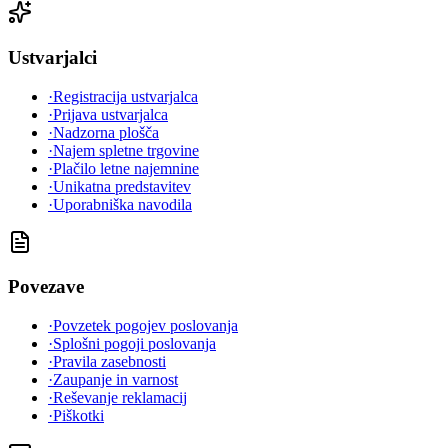
Ustvarjalci
·
Registracija ustvarjalca
·
Prijava ustvarjalca
·
Nadzorna plošča
·
Najem spletne trgovine
·
Plačilo letne najemnine
·
Unikatna predstavitev
·
Uporabniška navodila
Povezave
·
Povzetek pogojev poslovanja
·
Splošni pogoji poslovanja
·
Pravila zasebnosti
·
Zaupanje in varnost
·
Reševanje reklamacij
·
Piškotki