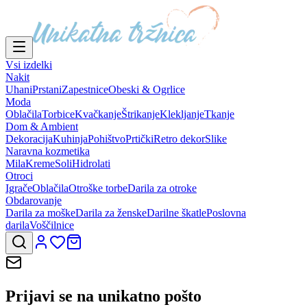
Vsi izdelki
Nakit
Uhani
Prstani
Zapestnice
Obeski & Ogrlice
Moda
Oblačila
Torbice
Kvačkanje
Štrikanje
Klekljanje
Tkanje
Dom & Ambient
Dekoracija
Kuhinja
Pohištvo
Prtički
Retro dekor
Slike
Naravna kozmetika
Mila
Kreme
Soli
Hidrolati
Otroci
Igrače
Oblačila
Otroške torbe
Darila za otroke
Obdarovanje
Darila za moške
Darila za ženske
Darilne škatle
Poslovna
darila
Voščilnice
Prijavi se na
unikatno pošto