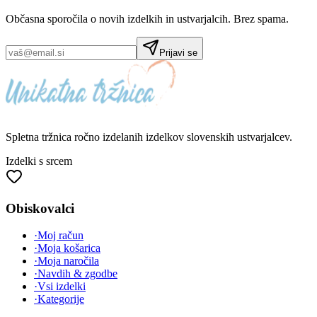
Občasna sporočila o novih izdelkih in ustvarjalcih. Brez spama.
Prijavi se
Spletna tržnica
ročno izdelanih
izdelkov slovenskih ustvarjalcev.
Izdelki s srcem
Obiskovalci
·
Moj račun
·
Moja košarica
·
Moja naročila
·
Navdih & zgodbe
·
Vsi izdelki
·
Kategorije