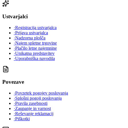
Ustvarjalci
·
Registracija ustvarjalca
·
Prijava ustvarjalca
·
Nadzorna plošča
·
Najem spletne trgovine
·
Plačilo letne najemnine
·
Unikatna predstavitev
·
Uporabniška navodila
Povezave
·
Povzetek pogojev poslovanja
·
Splošni pogoji poslovanja
·
Pravila zasebnosti
·
Zaupanje in varnost
·
Reševanje reklamacij
·
Piškotki