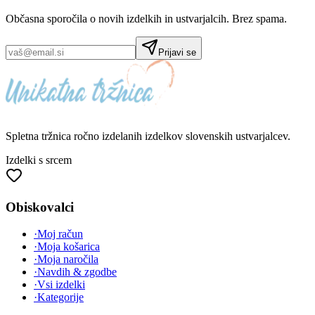
Občasna sporočila o novih izdelkih in ustvarjalcih. Brez spama.
Prijavi se
Spletna tržnica
ročno izdelanih
izdelkov slovenskih ustvarjalcev.
Izdelki s srcem
Obiskovalci
·
Moj račun
·
Moja košarica
·
Moja naročila
·
Navdih & zgodbe
·
Vsi izdelki
·
Kategorije