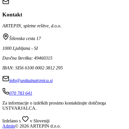
Kontakt
ARTEPIN, spletne rešitve, d.o.o.
Šišenska cesta 17
1000 Ljubljana - SI
Davčna številka: 49460315
IBAN: SI56 6100 0002 3812 295
info@unikatnatrznica.si
070 783 641
Za informacije o izdelkih prosimo kontaktirajte dotičnega
USTVARJALCA
.
Izdelano s
v Sloveniji
Admin
© 2026 ARTEPIN d.o.o.