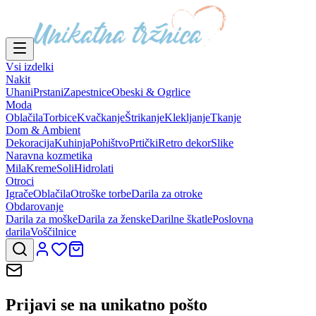
Vsi izdelki
Nakit
Uhani
Prstani
Zapestnice
Obeski & Ogrlice
Moda
Oblačila
Torbice
Kvačkanje
Štrikanje
Klekljanje
Tkanje
Dom & Ambient
Dekoracija
Kuhinja
Pohištvo
Prtički
Retro dekor
Slike
Naravna kozmetika
Mila
Kreme
Soli
Hidrolati
Otroci
Igrače
Oblačila
Otroške torbe
Darila za otroke
Obdarovanje
Darila za moške
Darila za ženske
Darilne škatle
Poslovna
darila
Voščilnice
Prijavi se na
unikatno pošto