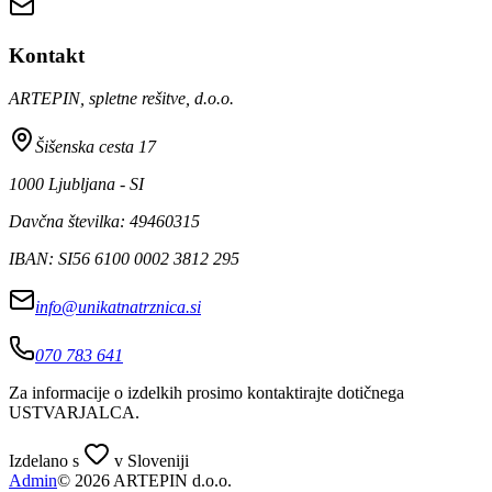
Kontakt
ARTEPIN, spletne rešitve, d.o.o.
Šišenska cesta 17
1000 Ljubljana - SI
Davčna številka: 49460315
IBAN: SI56 6100 0002 3812 295
info@unikatnatrznica.si
070 783 641
Za informacije o izdelkih prosimo kontaktirajte dotičnega
USTVARJALCA
.
Izdelano s
v Sloveniji
Admin
© 2026 ARTEPIN d.o.o.