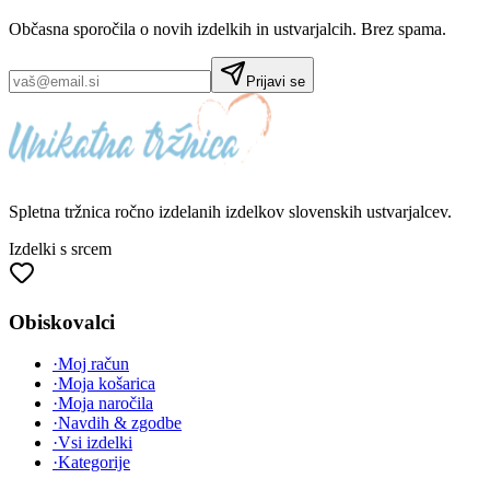
Občasna sporočila o novih izdelkih in ustvarjalcih. Brez spama.
Prijavi se
Spletna tržnica
ročno izdelanih
izdelkov slovenskih ustvarjalcev.
Izdelki s srcem
Obiskovalci
·
Moj račun
·
Moja košarica
·
Moja naročila
·
Navdih & zgodbe
·
Vsi izdelki
·
Kategorije