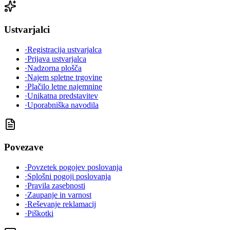
Ustvarjalci
·
Registracija ustvarjalca
·
Prijava ustvarjalca
·
Nadzorna plošča
·
Najem spletne trgovine
·
Plačilo letne najemnine
·
Unikatna predstavitev
·
Uporabniška navodila
Povezave
·
Povzetek pogojev poslovanja
·
Splošni pogoji poslovanja
·
Pravila zasebnosti
·
Zaupanje in varnost
·
Reševanje reklamacij
·
Piškotki