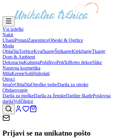
Vsi izdelki
Nakit
Uhani
Prstani
Zapestnice
Obeski & Ogrlice
Moda
Oblačila
Torbice
Kvačkanje
Štrikanje
Klekljanje
Tkanje
Dom & Ambient
Dekoracija
Kuhinja
Pohištvo
Prtički
Retro dekor
Slike
Naravna kozmetika
Mila
Kreme
Soli
Hidrolati
Otroci
Igrače
Oblačila
Otroške torbe
Darila za otroke
Obdarovanje
Darila za moške
Darila za ženske
Darilne škatle
Poslovna
darila
Voščilnice
Prijavi se na
unikatno pošto