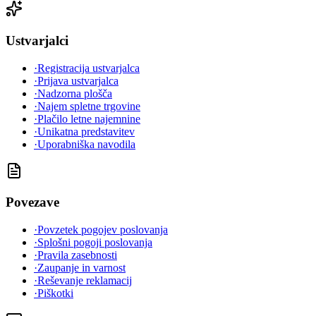
Ustvarjalci
·
Registracija ustvarjalca
·
Prijava ustvarjalca
·
Nadzorna plošča
·
Najem spletne trgovine
·
Plačilo letne najemnine
·
Unikatna predstavitev
·
Uporabniška navodila
Povezave
·
Povzetek pogojev poslovanja
·
Splošni pogoji poslovanja
·
Pravila zasebnosti
·
Zaupanje in varnost
·
Reševanje reklamacij
·
Piškotki