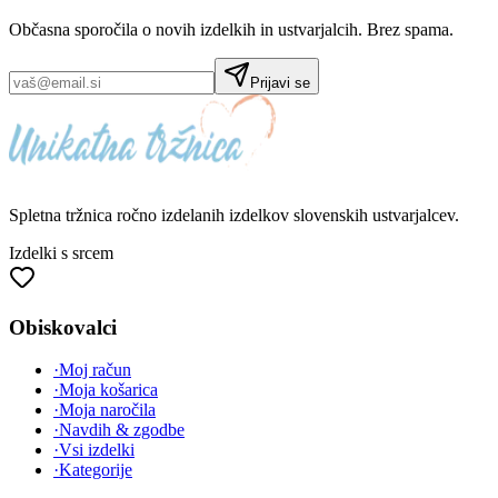
Občasna sporočila o novih izdelkih in ustvarjalcih. Brez spama.
Prijavi se
Spletna tržnica
ročno izdelanih
izdelkov slovenskih ustvarjalcev.
Izdelki s srcem
Obiskovalci
·
Moj račun
·
Moja košarica
·
Moja naročila
·
Navdih & zgodbe
·
Vsi izdelki
·
Kategorije