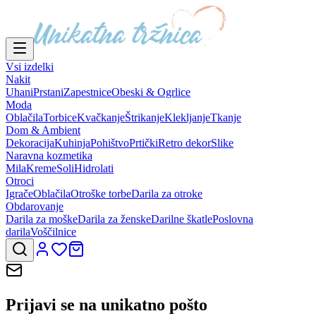
Vsi izdelki
Nakit
Uhani
Prstani
Zapestnice
Obeski & Ogrlice
Moda
Oblačila
Torbice
Kvačkanje
Štrikanje
Klekljanje
Tkanje
Dom & Ambient
Dekoracija
Kuhinja
Pohištvo
Prtički
Retro dekor
Slike
Naravna kozmetika
Mila
Kreme
Soli
Hidrolati
Otroci
Igrače
Oblačila
Otroške torbe
Darila za otroke
Obdarovanje
Darila za moške
Darila za ženske
Darilne škatle
Poslovna
darila
Voščilnice
Prijavi se na
unikatno pošto