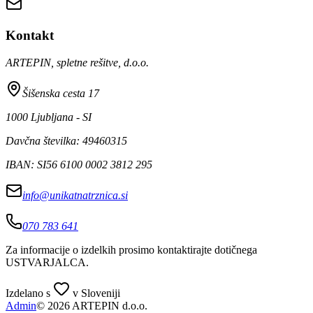
Kontakt
ARTEPIN, spletne rešitve, d.o.o.
Šišenska cesta 17
1000 Ljubljana - SI
Davčna številka: 49460315
IBAN: SI56 6100 0002 3812 295
info@unikatnatrznica.si
070 783 641
Za informacije o izdelkih prosimo kontaktirajte dotičnega
USTVARJALCA
.
Izdelano s
v Sloveniji
Admin
© 2026 ARTEPIN d.o.o.