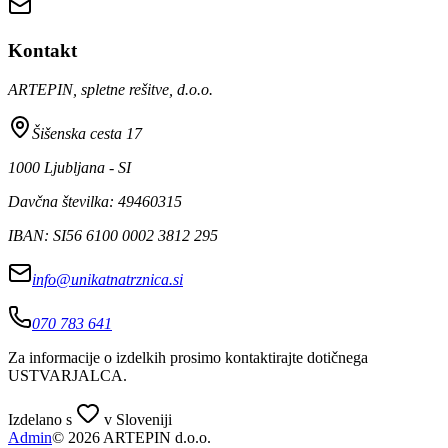
Kontakt
ARTEPIN, spletne rešitve, d.o.o.
Šišenska cesta 17
1000 Ljubljana - SI
Davčna številka: 49460315
IBAN: SI56 6100 0002 3812 295
info@unikatnatrznica.si
070 783 641
Za informacije o izdelkih prosimo kontaktirajte dotičnega
USTVARJALCA
.
Izdelano s
v Sloveniji
Admin
© 2026 ARTEPIN d.o.o.