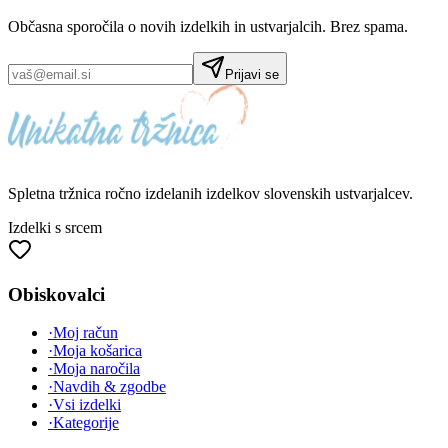
Občasna sporočila o novih izdelkih in ustvarjalcih. Brez spama.
Prijavi se
Spletna tržnica
ročno izdelanih
izdelkov slovenskih ustvarjalcev.
Izdelki s srcem
Obiskovalci
·
Moj račun
·
Moja košarica
·
Moja naročila
·
Navdih & zgodbe
·
Vsi izdelki
·
Kategorije