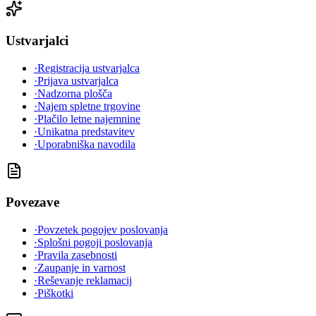
Ustvarjalci
·
Registracija ustvarjalca
·
Prijava ustvarjalca
·
Nadzorna plošča
·
Najem spletne trgovine
·
Plačilo letne najemnine
·
Unikatna predstavitev
·
Uporabniška navodila
Povezave
·
Povzetek pogojev poslovanja
·
Splošni pogoji poslovanja
·
Pravila zasebnosti
·
Zaupanje in varnost
·
Reševanje reklamacij
·
Piškotki