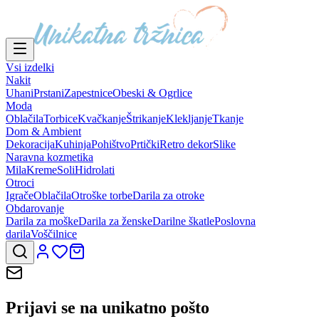
Vsi izdelki
Nakit
Uhani
Prstani
Zapestnice
Obeski & Ogrlice
Moda
Oblačila
Torbice
Kvačkanje
Štrikanje
Klekljanje
Tkanje
Dom & Ambient
Dekoracija
Kuhinja
Pohištvo
Prtički
Retro dekor
Slike
Naravna kozmetika
Mila
Kreme
Soli
Hidrolati
Otroci
Igrače
Oblačila
Otroške torbe
Darila za otroke
Obdarovanje
Darila za moške
Darila za ženske
Darilne škatle
Poslovna
darila
Voščilnice
Prijavi se na
unikatno pošto