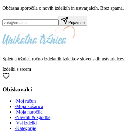
Občasna sporočila o novih izdelkih in ustvarjalcih. Brez spama.
Prijavi se
Spletna tržnica
ročno izdelanih
izdelkov slovenskih ustvarjalcev.
Izdelki s srcem
Obiskovalci
·
Moj račun
·
Moja košarica
·
Moja naročila
·
Navdih & zgodbe
·
Vsi izdelki
·
Kategorije