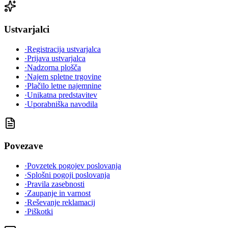
Ustvarjalci
·
Registracija ustvarjalca
·
Prijava ustvarjalca
·
Nadzorna plošča
·
Najem spletne trgovine
·
Plačilo letne najemnine
·
Unikatna predstavitev
·
Uporabniška navodila
Povezave
·
Povzetek pogojev poslovanja
·
Splošni pogoji poslovanja
·
Pravila zasebnosti
·
Zaupanje in varnost
·
Reševanje reklamacij
·
Piškotki