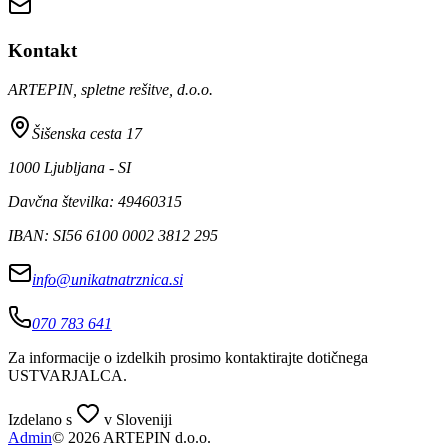
Kontakt
ARTEPIN, spletne rešitve, d.o.o.
Šišenska cesta 17
1000 Ljubljana - SI
Davčna številka: 49460315
IBAN: SI56 6100 0002 3812 295
info@unikatnatrznica.si
070 783 641
Za informacije o izdelkih prosimo kontaktirajte dotičnega
USTVARJALCA
.
Izdelano s
v Sloveniji
Admin
© 2026 ARTEPIN d.o.o.