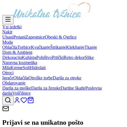
Vsi izdelki
Nakit
Uhani
Prstani
Zapestnice
Obeski & Ogrlice
Moda
Oblačila
Torbice
Kvačkanje
Štrikanje
Klekljanje
Tkanje
Dom & Ambient
Dekoracija
Kuhinja
Pohištvo
Prtički
Retro dekor
Slike
Naravna kozmetika
Mila
Kreme
Soli
Hidrolati
Otroci
Igrače
Oblačila
Otroške torbe
Darila za otroke
Obdarovanje
Darila za moške
Darila za ženske
Darilne škatle
Poslovna
darila
Voščilnice
Prijavi se na
unikatno pošto