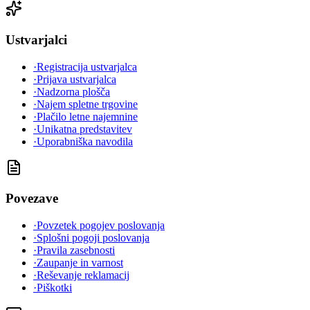
Ustvarjalci
·
Registracija ustvarjalca
·
Prijava ustvarjalca
·
Nadzorna plošča
·
Najem spletne trgovine
·
Plačilo letne najemnine
·
Unikatna predstavitev
·
Uporabniška navodila
Povezave
·
Povzetek pogojev poslovanja
·
Splošni pogoji poslovanja
·
Pravila zasebnosti
·
Zaupanje in varnost
·
Reševanje reklamacij
·
Piškotki