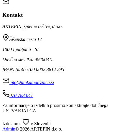
Kontakt
ARTEPIN, spletne rešitve, d.o.o.
Šišenska cesta 17
1000 Ljubljana - SI
Davčna številka: 49460315
IBAN: SI56 6100 0002 3812 295
info@unikatnatrznica.si
070 783 641
Za informacije o izdelkih prosimo kontaktirajte dotičnega
USTVARJALCA
.
Izdelano s
v Sloveniji
Admin
© 2026 ARTEPIN d.o.o.