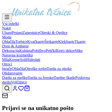
Vsi izdelki
Nakit
Uhani
Prstani
Zapestnice
Obeski & Ogrlice
Moda
Oblačila
Torbice
Kvačkanje
Štrikanje
Klekljanje
Tkanje
Dom & Ambient
Dekoracija
Kuhinja
Pohištvo
Prtički
Retro dekor
Slike
Naravna kozmetika
Mila
Kreme
Soli
Hidrolati
Otroci
Igrače
Oblačila
Otroške torbe
Darila za otroke
Obdarovanje
Darila za moške
Darila za ženske
Darilne škatle
Poslovna
darila
Voščilnice
Prijavi se na
unikatno pošto