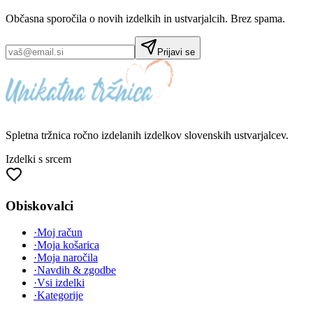
Občasna sporočila o novih izdelkih in ustvarjalcih. Brez spama.
Prijavi se
Spletna tržnica
ročno izdelanih
izdelkov slovenskih ustvarjalcev.
Izdelki s srcem
Obiskovalci
·
Moj račun
·
Moja košarica
·
Moja naročila
·
Navdih & zgodbe
·
Vsi izdelki
·
Kategorije