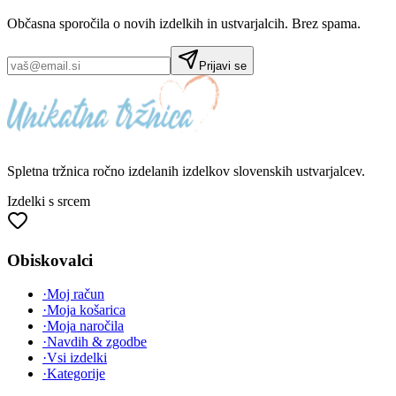
Občasna sporočila o novih izdelkih in ustvarjalcih. Brez spama.
Prijavi se
Spletna tržnica
ročno izdelanih
izdelkov slovenskih ustvarjalcev.
Izdelki s srcem
Obiskovalci
·
Moj račun
·
Moja košarica
·
Moja naročila
·
Navdih & zgodbe
·
Vsi izdelki
·
Kategorije