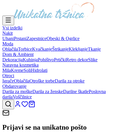
Vsi izdelki
Nakit
Uhani
Prstani
Zapestnice
Obeski & Ogrlice
Moda
Oblačila
Torbice
Kvačkanje
Štrikanje
Klekljanje
Tkanje
Dom & Ambient
Dekoracija
Kuhinja
Pohištvo
Prtički
Retro dekor
Slike
Naravna kozmetika
Mila
Kreme
Soli
Hidrolati
Otroci
Igrače
Oblačila
Otroške torbe
Darila za otroke
Obdarovanje
Darila za moške
Darila za ženske
Darilne škatle
Poslovna
darila
Voščilnice
Prijavi se na
unikatno pošto