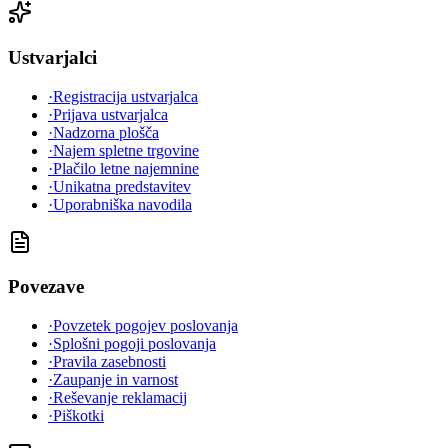
Ustvarjalci
·
Registracija ustvarjalca
·
Prijava ustvarjalca
·
Nadzorna plošča
·
Najem spletne trgovine
·
Plačilo letne najemnine
·
Unikatna predstavitev
·
Uporabniška navodila
Povezave
·
Povzetek pogojev poslovanja
·
Splošni pogoji poslovanja
·
Pravila zasebnosti
·
Zaupanje in varnost
·
Reševanje reklamacij
·
Piškotki