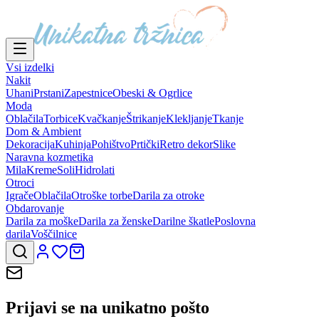
Vsi izdelki
Nakit
Uhani
Prstani
Zapestnice
Obeski & Ogrlice
Moda
Oblačila
Torbice
Kvačkanje
Štrikanje
Klekljanje
Tkanje
Dom & Ambient
Dekoracija
Kuhinja
Pohištvo
Prtički
Retro dekor
Slike
Naravna kozmetika
Mila
Kreme
Soli
Hidrolati
Otroci
Igrače
Oblačila
Otroške torbe
Darila za otroke
Obdarovanje
Darila za moške
Darila za ženske
Darilne škatle
Poslovna
darila
Voščilnice
Prijavi se na
unikatno pošto