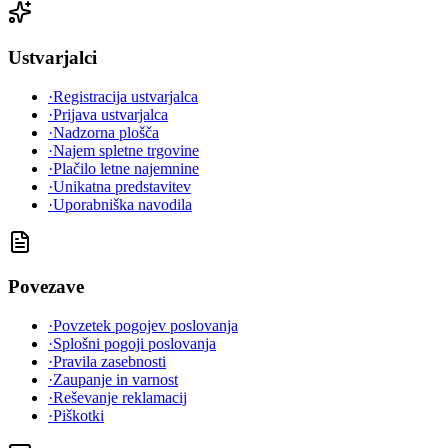
Ustvarjalci
·
Registracija ustvarjalca
·
Prijava ustvarjalca
·
Nadzorna plošča
·
Najem spletne trgovine
·
Plačilo letne najemnine
·
Unikatna predstavitev
·
Uporabniška navodila
Povezave
·
Povzetek pogojev poslovanja
·
Splošni pogoji poslovanja
·
Pravila zasebnosti
·
Zaupanje in varnost
·
Reševanje reklamacij
·
Piškotki