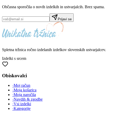
Občasna sporočila o novih izdelkih in ustvarjalcih. Brez spama.
Prijavi se
Spletna tržnica
ročno izdelanih
izdelkov slovenskih ustvarjalcev.
Izdelki s srcem
Obiskovalci
·
Moj račun
·
Moja košarica
·
Moja naročila
·
Navdih & zgodbe
·
Vsi izdelki
·
Kategorije