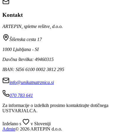
Kontakt
ARTEPIN, spletne rešitve, d.o.o.
Šišenska cesta 17
1000 Ljubljana - SI
Davčna številka: 49460315
IBAN: SI56 6100 0002 3812 295
info@unikatnatrznica.si
070 783 641
Za informacije o izdelkih prosimo kontaktirajte dotičnega
USTVARJALCA
.
Izdelano s
v Sloveniji
Admin
© 2026 ARTEPIN d.o.o.