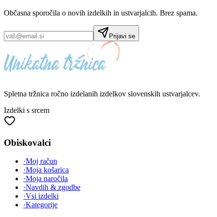
Občasna sporočila o novih izdelkih in ustvarjalcih. Brez spama.
Prijavi se
Spletna tržnica
ročno izdelanih
izdelkov slovenskih ustvarjalcev.
Izdelki s srcem
Obiskovalci
·
Moj račun
·
Moja košarica
·
Moja naročila
·
Navdih & zgodbe
·
Vsi izdelki
·
Kategorije