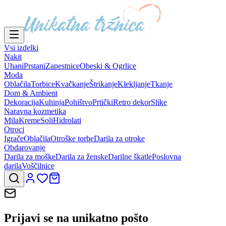
Vsi izdelki
Nakit
Uhani
Prstani
Zapestnice
Obeski & Ogrlice
Moda
Oblačila
Torbice
Kvačkanje
Štrikanje
Klekljanje
Tkanje
Dom & Ambient
Dekoracija
Kuhinja
Pohištvo
Prtički
Retro dekor
Slike
Naravna kozmetika
Mila
Kreme
Soli
Hidrolati
Otroci
Igrače
Oblačila
Otroške torbe
Darila za otroke
Obdarovanje
Darila za moške
Darila za ženske
Darilne škatle
Poslovna
darila
Voščilnice
Prijavi se na
unikatno pošto