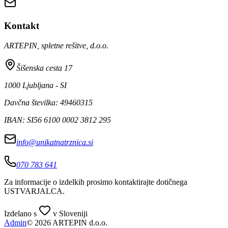
Kontakt
ARTEPIN, spletne rešitve, d.o.o.
Šišenska cesta 17
1000 Ljubljana - SI
Davčna številka: 49460315
IBAN: SI56 6100 0002 3812 295
info@unikatnatrznica.si
070 783 641
Za informacije o izdelkih prosimo kontaktirajte dotičnega
USTVARJALCA
.
Izdelano s
v Sloveniji
Admin
© 2026 ARTEPIN d.o.o.