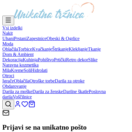
Vsi izdelki
Nakit
Uhani
Prstani
Zapestnice
Obeski & Ogrlice
Moda
Oblačila
Torbice
Kvačkanje
Štrikanje
Klekljanje
Tkanje
Dom & Ambient
Dekoracija
Kuhinja
Pohištvo
Prtički
Retro dekor
Slike
Naravna kozmetika
Mila
Kreme
Soli
Hidrolati
Otroci
Igrače
Oblačila
Otroške torbe
Darila za otroke
Obdarovanje
Darila za moške
Darila za ženske
Darilne škatle
Poslovna
darila
Voščilnice
Prijavi se na
unikatno pošto