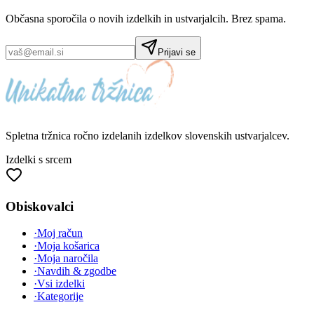
Občasna sporočila o novih izdelkih in ustvarjalcih. Brez spama.
Prijavi se
Spletna tržnica
ročno izdelanih
izdelkov slovenskih ustvarjalcev.
Izdelki s srcem
Obiskovalci
·
Moj račun
·
Moja košarica
·
Moja naročila
·
Navdih & zgodbe
·
Vsi izdelki
·
Kategorije