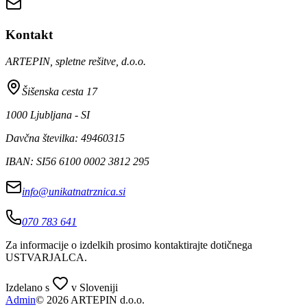
Kontakt
ARTEPIN, spletne rešitve, d.o.o.
Šišenska cesta 17
1000 Ljubljana - SI
Davčna številka: 49460315
IBAN: SI56 6100 0002 3812 295
info@unikatnatrznica.si
070 783 641
Za informacije o izdelkih prosimo kontaktirajte dotičnega
USTVARJALCA
.
Izdelano s
v Sloveniji
Admin
© 2026 ARTEPIN d.o.o.