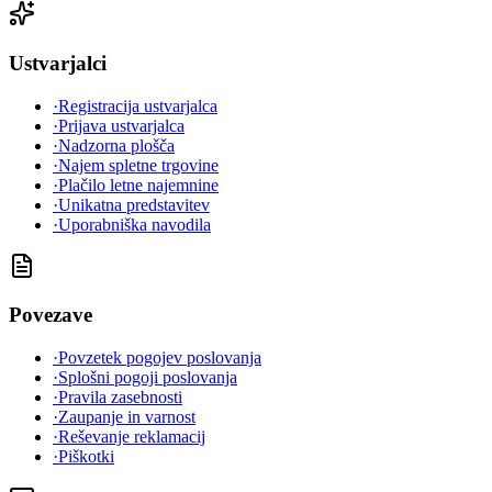
Ustvarjalci
·
Registracija ustvarjalca
·
Prijava ustvarjalca
·
Nadzorna plošča
·
Najem spletne trgovine
·
Plačilo letne najemnine
·
Unikatna predstavitev
·
Uporabniška navodila
Povezave
·
Povzetek pogojev poslovanja
·
Splošni pogoji poslovanja
·
Pravila zasebnosti
·
Zaupanje in varnost
·
Reševanje reklamacij
·
Piškotki