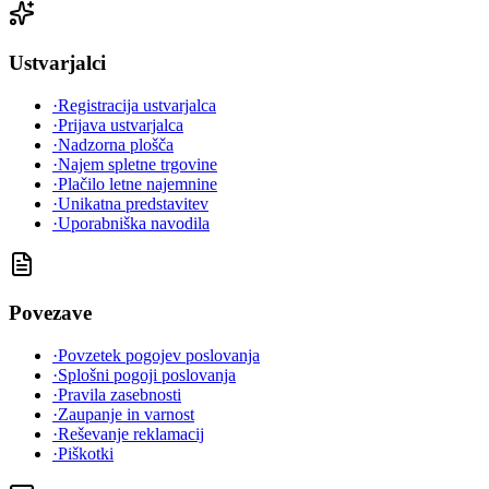
Ustvarjalci
·
Registracija ustvarjalca
·
Prijava ustvarjalca
·
Nadzorna plošča
·
Najem spletne trgovine
·
Plačilo letne najemnine
·
Unikatna predstavitev
·
Uporabniška navodila
Povezave
·
Povzetek pogojev poslovanja
·
Splošni pogoji poslovanja
·
Pravila zasebnosti
·
Zaupanje in varnost
·
Reševanje reklamacij
·
Piškotki