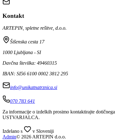
Kontakt
ARTEPIN, spletne rešitve, d.o.o.
Šišenska cesta 17
1000 Ljubljana - SI
Davčna številka: 49460315
IBAN: SI56 6100 0002 3812 295
info@unikatnatrznica.si
070 783 641
Za informacije o izdelkih prosimo kontaktirajte dotičnega
USTVARJALCA
.
Izdelano s
v Sloveniji
Admin
© 2026 ARTEPIN d.o.o.