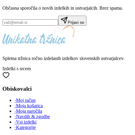
Občasna sporočila o novih izdelkih in ustvarjalcih. Brez spama.
Prijavi se
Spletna tržnica
ročno izdelanih
izdelkov slovenskih ustvarjalcev.
Izdelki s srcem
Obiskovalci
·
Moj račun
·
Moja košarica
·
Moja naročila
·
Navdih & zgodbe
·
Vsi izdelki
·
Kategorije