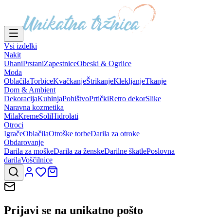
Vsi izdelki
Nakit
Uhani
Prstani
Zapestnice
Obeski & Ogrlice
Moda
Oblačila
Torbice
Kvačkanje
Štrikanje
Klekljanje
Tkanje
Dom & Ambient
Dekoracija
Kuhinja
Pohištvo
Prtički
Retro dekor
Slike
Naravna kozmetika
Mila
Kreme
Soli
Hidrolati
Otroci
Igrače
Oblačila
Otroške torbe
Darila za otroke
Obdarovanje
Darila za moške
Darila za ženske
Darilne škatle
Poslovna
darila
Voščilnice
Prijavi se na
unikatno pošto