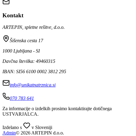
Kontakt
ARTEPIN, spletne rešitve, d.o.o.
Šišenska cesta 17
1000 Ljubljana - SI
Davčna številka: 49460315
IBAN: SI56 6100 0002 3812 295
info@unikatnatrznica.si
070 783 641
Za informacije o izdelkih prosimo kontaktirajte dotičnega
USTVARJALCA
.
Izdelano s
v Sloveniji
Admin
© 2026 ARTEPIN d.o.o.