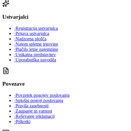
Ustvarjalci
·
Registracija ustvarjalca
·
Prijava ustvarjalca
·
Nadzorna plošča
·
Najem spletne trgovine
·
Plačilo letne najemnine
·
Unikatna predstavitev
·
Uporabniška navodila
Povezave
·
Povzetek pogojev poslovanja
·
Splošni pogoji poslovanja
·
Pravila zasebnosti
·
Zaupanje in varnost
·
Reševanje reklamacij
·
Piškotki