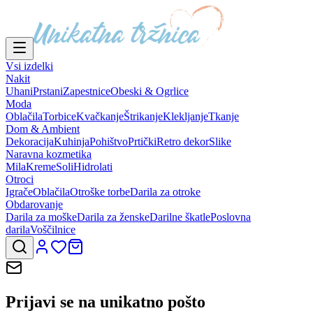
Vsi izdelki
Nakit
Uhani
Prstani
Zapestnice
Obeski & Ogrlice
Moda
Oblačila
Torbice
Kvačkanje
Štrikanje
Klekljanje
Tkanje
Dom & Ambient
Dekoracija
Kuhinja
Pohištvo
Prtički
Retro dekor
Slike
Naravna kozmetika
Mila
Kreme
Soli
Hidrolati
Otroci
Igrače
Oblačila
Otroške torbe
Darila za otroke
Obdarovanje
Darila za moške
Darila za ženske
Darilne škatle
Poslovna
darila
Voščilnice
Prijavi se na
unikatno pošto