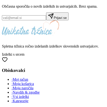
Občasna sporočila o novih izdelkih in ustvarjalcih. Brez spama.
Prijavi se
Spletna tržnica
ročno izdelanih
izdelkov slovenskih ustvarjalcev.
Izdelki s srcem
Obiskovalci
·
Moj račun
·
Moja košarica
·
Moja naročila
·
Navdih & zgodbe
·
Vsi izdelki
·
Kategorije