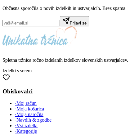
Občasna sporočila o novih izdelkih in ustvarjalcih. Brez spama.
Prijavi se
Spletna tržnica
ročno izdelanih
izdelkov slovenskih ustvarjalcev.
Izdelki s srcem
Obiskovalci
·
Moj račun
·
Moja košarica
·
Moja naročila
·
Navdih & zgodbe
·
Vsi izdelki
·
Kategorije