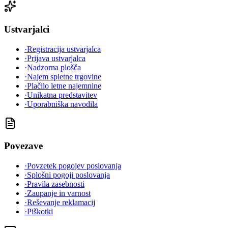
Ustvarjalci
·
Registracija ustvarjalca
·
Prijava ustvarjalca
·
Nadzorna plošča
·
Najem spletne trgovine
·
Plačilo letne najemnine
·
Unikatna predstavitev
·
Uporabniška navodila
Povezave
·
Povzetek pogojev poslovanja
·
Splošni pogoji poslovanja
·
Pravila zasebnosti
·
Zaupanje in varnost
·
Reševanje reklamacij
·
Piškotki