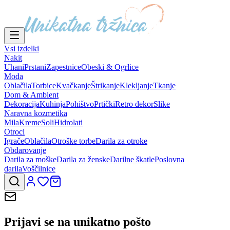
Vsi izdelki
Nakit
Uhani
Prstani
Zapestnice
Obeski & Ogrlice
Moda
Oblačila
Torbice
Kvačkanje
Štrikanje
Klekljanje
Tkanje
Dom & Ambient
Dekoracija
Kuhinja
Pohištvo
Prtički
Retro dekor
Slike
Naravna kozmetika
Mila
Kreme
Soli
Hidrolati
Otroci
Igrače
Oblačila
Otroške torbe
Darila za otroke
Obdarovanje
Darila za moške
Darila za ženske
Darilne škatle
Poslovna
darila
Voščilnice
Prijavi se na
unikatno pošto