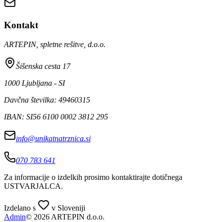
Kontakt
ARTEPIN, spletne rešitve, d.o.o.
Šišenska cesta 17
1000 Ljubljana - SI
Davčna številka: 49460315
IBAN: SI56 6100 0002 3812 295
info@unikatnatrznica.si
070 783 641
Za informacije o izdelkih prosimo kontaktirajte dotičnega
USTVARJALCA
.
Izdelano s
v Sloveniji
Admin
© 2026 ARTEPIN d.o.o.