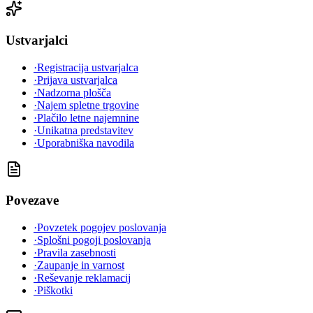
Ustvarjalci
·
Registracija ustvarjalca
·
Prijava ustvarjalca
·
Nadzorna plošča
·
Najem spletne trgovine
·
Plačilo letne najemnine
·
Unikatna predstavitev
·
Uporabniška navodila
Povezave
·
Povzetek pogojev poslovanja
·
Splošni pogoji poslovanja
·
Pravila zasebnosti
·
Zaupanje in varnost
·
Reševanje reklamacij
·
Piškotki