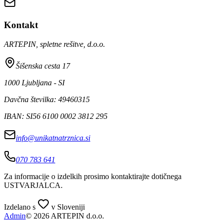
Kontakt
ARTEPIN, spletne rešitve, d.o.o.
Šišenska cesta 17
1000 Ljubljana - SI
Davčna številka: 49460315
IBAN: SI56 6100 0002 3812 295
info@unikatnatrznica.si
070 783 641
Za informacije o izdelkih prosimo kontaktirajte dotičnega
USTVARJALCA
.
Izdelano s
v Sloveniji
Admin
© 2026 ARTEPIN d.o.o.