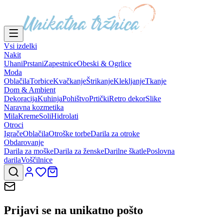
Vsi izdelki
Nakit
Uhani
Prstani
Zapestnice
Obeski & Ogrlice
Moda
Oblačila
Torbice
Kvačkanje
Štrikanje
Klekljanje
Tkanje
Dom & Ambient
Dekoracija
Kuhinja
Pohištvo
Prtički
Retro dekor
Slike
Naravna kozmetika
Mila
Kreme
Soli
Hidrolati
Otroci
Igrače
Oblačila
Otroške torbe
Darila za otroke
Obdarovanje
Darila za moške
Darila za ženske
Darilne škatle
Poslovna
darila
Voščilnice
Prijavi se na
unikatno pošto