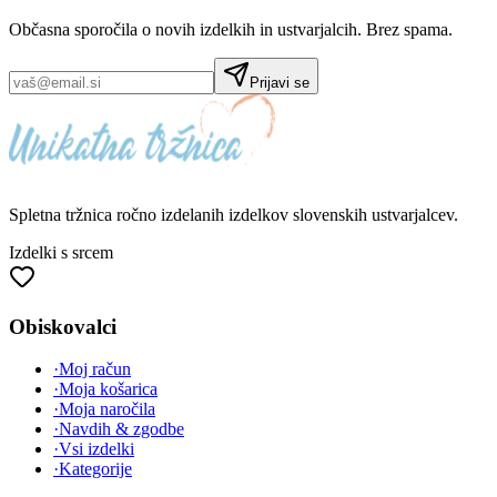
Občasna sporočila o novih izdelkih in ustvarjalcih. Brez spama.
Prijavi se
Spletna tržnica
ročno izdelanih
izdelkov slovenskih ustvarjalcev.
Izdelki s srcem
Obiskovalci
·
Moj račun
·
Moja košarica
·
Moja naročila
·
Navdih & zgodbe
·
Vsi izdelki
·
Kategorije