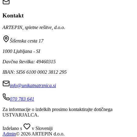
Kontakt
ARTEPIN, spletne rešitve, d.o.o.
Šišenska cesta 17
1000 Ljubljana - SI
Davčna številka: 49460315
IBAN: SI56 6100 0002 3812 295
info@unikatnatrznica.si
070 783 641
Za informacije o izdelkih prosimo kontaktirajte dotičnega
USTVARJALCA
.
Izdelano s
v Sloveniji
Admin
© 2026 ARTEPIN d.o.o.