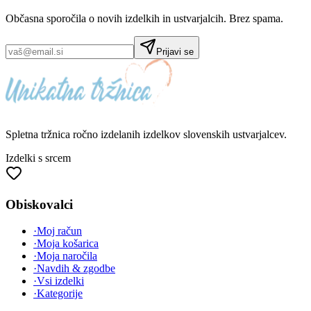
Občasna sporočila o novih izdelkih in ustvarjalcih. Brez spama.
Prijavi se
Spletna tržnica
ročno izdelanih
izdelkov slovenskih ustvarjalcev.
Izdelki s srcem
Obiskovalci
·
Moj račun
·
Moja košarica
·
Moja naročila
·
Navdih & zgodbe
·
Vsi izdelki
·
Kategorije