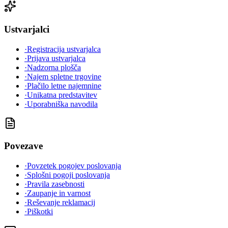
Ustvarjalci
·
Registracija ustvarjalca
·
Prijava ustvarjalca
·
Nadzorna plošča
·
Najem spletne trgovine
·
Plačilo letne najemnine
·
Unikatna predstavitev
·
Uporabniška navodila
Povezave
·
Povzetek pogojev poslovanja
·
Splošni pogoji poslovanja
·
Pravila zasebnosti
·
Zaupanje in varnost
·
Reševanje reklamacij
·
Piškotki