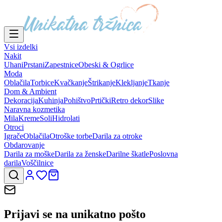
Vsi izdelki
Nakit
Uhani
Prstani
Zapestnice
Obeski & Ogrlice
Moda
Oblačila
Torbice
Kvačkanje
Štrikanje
Klekljanje
Tkanje
Dom & Ambient
Dekoracija
Kuhinja
Pohištvo
Prtički
Retro dekor
Slike
Naravna kozmetika
Mila
Kreme
Soli
Hidrolati
Otroci
Igrače
Oblačila
Otroške torbe
Darila za otroke
Obdarovanje
Darila za moške
Darila za ženske
Darilne škatle
Poslovna
darila
Voščilnice
Prijavi se na
unikatno pošto