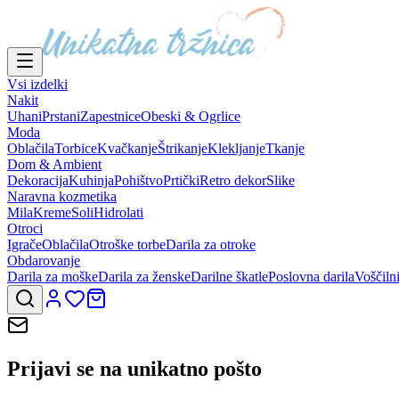
Vsi izdelki
Nakit
Uhani
Prstani
Zapestnice
Obeski & Ogrlice
Moda
Oblačila
Torbice
Kvačkanje
Štrikanje
Klekljanje
Tkanje
Dom & Ambient
Dekoracija
Kuhinja
Pohištvo
Prtički
Retro dekor
Slike
Naravna kozmetika
Mila
Kreme
Soli
Hidrolati
Otroci
Igrače
Oblačila
Otroške torbe
Darila za otroke
Obdarovanje
Darila za moške
Darila za ženske
Darilne škatle
Poslovna darila
Voščiln
Prijavi se na
unikatno pošto