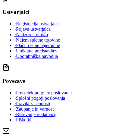
Ustvarjalci
·
Registracija ustvarjalca
·
Prijava ustvarjalca
·
Nadzorna plošča
·
Najem spletne trgovine
·
Plačilo letne najemnine
·
Unikatna predstavitev
·
Uporabniška navodila
Povezave
·
Povzetek pogojev poslovanja
·
Splošni pogoji poslovanja
·
Pravila zasebnosti
·
Zaupanje in varnost
·
Reševanje reklamacij
·
Piškotki