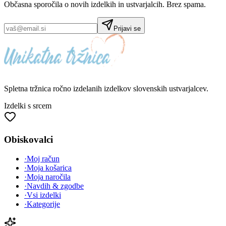
Občasna sporočila o novih izdelkih in ustvarjalcih. Brez spama.
Prijavi se
Spletna tržnica
ročno izdelanih
izdelkov slovenskih ustvarjalcev.
Izdelki s srcem
Obiskovalci
·
Moj račun
·
Moja košarica
·
Moja naročila
·
Navdih & zgodbe
·
Vsi izdelki
·
Kategorije