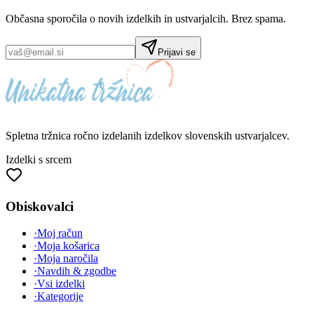
Občasna sporočila o novih izdelkih in ustvarjalcih. Brez spama.
Prijavi se
Spletna tržnica
ročno izdelanih
izdelkov slovenskih ustvarjalcev.
Izdelki s srcem
Obiskovalci
·
Moj račun
·
Moja košarica
·
Moja naročila
·
Navdih & zgodbe
·
Vsi izdelki
·
Kategorije