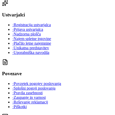
Ustvarjalci
·
Registracija ustvarjalca
·
Prijava ustvarjalca
·
Nadzorna plošča
·
Najem spletne trgovine
·
Plačilo letne najemnine
·
Unikatna predstavitev
·
Uporabniška navodila
Povezave
·
Povzetek pogojev poslovanja
·
Splošni pogoji poslovanja
·
Pravila zasebnosti
·
Zaupanje in varnost
·
Reševanje reklamacij
·
Piškotki