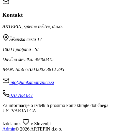
Kontakt
ARTEPIN, spletne rešitve, d.o.o.
Šišenska cesta 17
1000 Ljubljana - SI
Davčna številka: 49460315
IBAN: SI56 6100 0002 3812 295
info@unikatnatrznica.si
070 783 641
Za informacije o izdelkih prosimo kontaktirajte dotičnega
USTVARJALCA
.
Izdelano s
v Sloveniji
Admin
© 2026 ARTEPIN d.o.o.