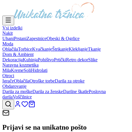
Vsi izdelki
Nakit
Uhani
Prstani
Zapestnice
Obeski & Ogrlice
Moda
Oblačila
Torbice
Kvačkanje
Štrikanje
Klekljanje
Tkanje
Dom & Ambient
Dekoracija
Kuhinja
Pohištvo
Prtički
Retro dekor
Slike
Naravna kozmetika
Mila
Kreme
Soli
Hidrolati
Otroci
Igrače
Oblačila
Otroške torbe
Darila za otroke
Obdarovanje
Darila za moške
Darila za ženske
Darilne škatle
Poslovna
darila
Voščilnice
Prijavi se na
unikatno pošto