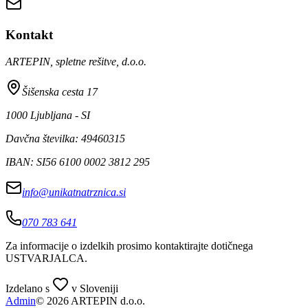
Kontakt
ARTEPIN, spletne rešitve, d.o.o.
Šišenska cesta 17
1000 Ljubljana - SI
Davčna številka: 49460315
IBAN: SI56 6100 0002 3812 295
info@unikatnatrznica.si
070 783 641
Za informacije o izdelkih prosimo kontaktirajte dotičnega
USTVARJALCA
.
Izdelano s
v Sloveniji
Admin
© 2026 ARTEPIN d.o.o.