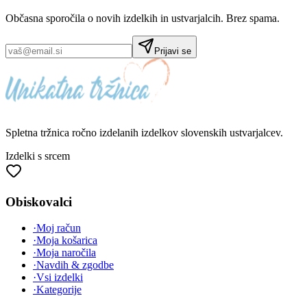
Občasna sporočila o novih izdelkih in ustvarjalcih. Brez spama.
Prijavi se
Spletna tržnica
ročno izdelanih
izdelkov slovenskih ustvarjalcev.
Izdelki s srcem
Obiskovalci
·
Moj račun
·
Moja košarica
·
Moja naročila
·
Navdih & zgodbe
·
Vsi izdelki
·
Kategorije