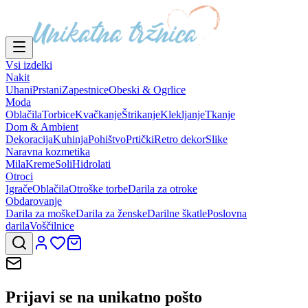
Vsi izdelki
Nakit
Uhani
Prstani
Zapestnice
Obeski & Ogrlice
Moda
Oblačila
Torbice
Kvačkanje
Štrikanje
Klekljanje
Tkanje
Dom & Ambient
Dekoracija
Kuhinja
Pohištvo
Prtički
Retro dekor
Slike
Naravna kozmetika
Mila
Kreme
Soli
Hidrolati
Otroci
Igrače
Oblačila
Otroške torbe
Darila za otroke
Obdarovanje
Darila za moške
Darila za ženske
Darilne škatle
Poslovna
darila
Voščilnice
Prijavi se na
unikatno pošto