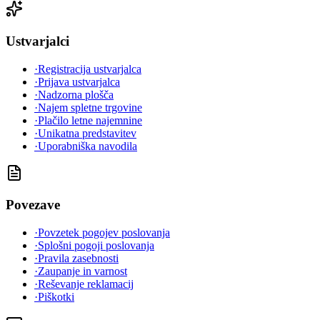
Ustvarjalci
·
Registracija ustvarjalca
·
Prijava ustvarjalca
·
Nadzorna plošča
·
Najem spletne trgovine
·
Plačilo letne najemnine
·
Unikatna predstavitev
·
Uporabniška navodila
Povezave
·
Povzetek pogojev poslovanja
·
Splošni pogoji poslovanja
·
Pravila zasebnosti
·
Zaupanje in varnost
·
Reševanje reklamacij
·
Piškotki