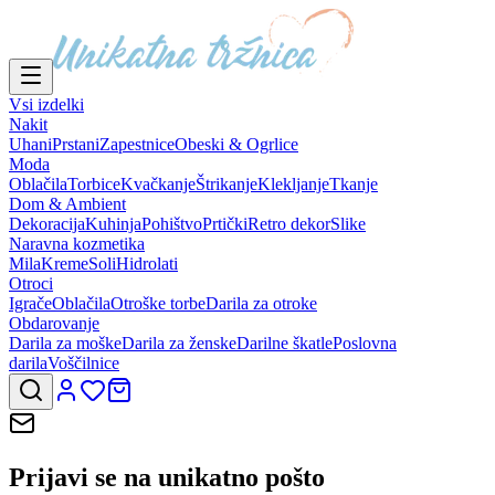
Vsi izdelki
Nakit
Uhani
Prstani
Zapestnice
Obeski & Ogrlice
Moda
Oblačila
Torbice
Kvačkanje
Štrikanje
Klekljanje
Tkanje
Dom & Ambient
Dekoracija
Kuhinja
Pohištvo
Prtički
Retro dekor
Slike
Naravna kozmetika
Mila
Kreme
Soli
Hidrolati
Otroci
Igrače
Oblačila
Otroške torbe
Darila za otroke
Obdarovanje
Darila za moške
Darila za ženske
Darilne škatle
Poslovna
darila
Voščilnice
Prijavi se na
unikatno pošto