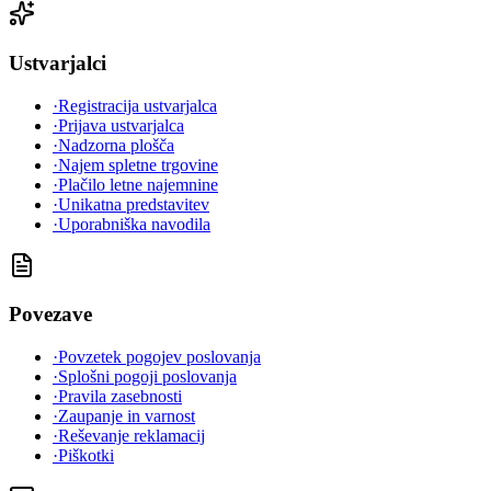
Ustvarjalci
·
Registracija ustvarjalca
·
Prijava ustvarjalca
·
Nadzorna plošča
·
Najem spletne trgovine
·
Plačilo letne najemnine
·
Unikatna predstavitev
·
Uporabniška navodila
Povezave
·
Povzetek pogojev poslovanja
·
Splošni pogoji poslovanja
·
Pravila zasebnosti
·
Zaupanje in varnost
·
Reševanje reklamacij
·
Piškotki