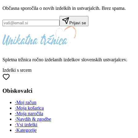
Občasna sporočila o novih izdelkih in ustvarjalcih. Brez spama.
Prijavi se
Spletna tržnica
ročno izdelanih
izdelkov slovenskih ustvarjalcev.
Izdelki s srcem
Obiskovalci
·
Moj račun
·
Moja košarica
·
Moja naročila
·
Navdih & zgodbe
·
Vsi izdelki
·
Kategorije