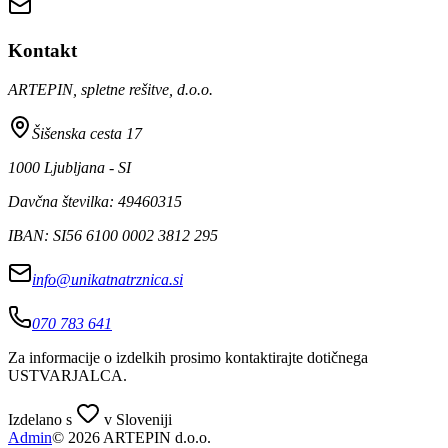
Kontakt
ARTEPIN, spletne rešitve, d.o.o.
Šišenska cesta 17
1000 Ljubljana - SI
Davčna številka: 49460315
IBAN: SI56 6100 0002 3812 295
info@unikatnatrznica.si
070 783 641
Za informacije o izdelkih prosimo kontaktirajte dotičnega
USTVARJALCA
.
Izdelano s
v Sloveniji
Admin
© 2026 ARTEPIN d.o.o.