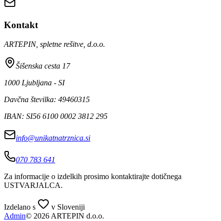
Kontakt
ARTEPIN, spletne rešitve, d.o.o.
Šišenska cesta 17
1000 Ljubljana - SI
Davčna številka: 49460315
IBAN: SI56 6100 0002 3812 295
info@unikatnatrznica.si
070 783 641
Za informacije o izdelkih prosimo kontaktirajte dotičnega
USTVARJALCA
.
Izdelano s
v Sloveniji
Admin
© 2026 ARTEPIN d.o.o.