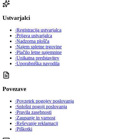
Ustvarjalci
·
Registracija ustvarjalca
·
Prijava ustvarjalca
·
Nadzorna plošča
·
Najem spletne trgovine
·
Plačilo letne najemnine
·
Unikatna predstavitev
·
Uporabniška navodila
Povezave
·
Povzetek pogojev poslovanja
·
Splošni pogoji poslovanja
·
Pravila zasebnosti
·
Zaupanje in varnost
·
Reševanje reklamacij
·
Piškotki