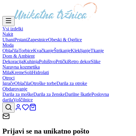
Vsi izdelki
Nakit
Uhani
Prstani
Zapestnice
Obeski & Ogrlice
Moda
Oblačila
Torbice
Kvačkanje
Štrikanje
Klekljanje
Tkanje
Dom & Ambient
Dekoracija
Kuhinja
Pohištvo
Prtički
Retro dekor
Slike
Naravna kozmetika
Mila
Kreme
Soli
Hidrolati
Otroci
Igrače
Oblačila
Otroške torbe
Darila za otroke
Obdarovanje
Darila za moške
Darila za ženske
Darilne škatle
Poslovna
darila
Voščilnice
Prijavi se na
unikatno pošto