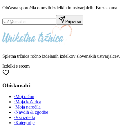
Občasna sporočila o novih izdelkih in ustvarjalcih. Brez spama.
Prijavi se
Spletna tržnica
ročno izdelanih
izdelkov slovenskih ustvarjalcev.
Izdelki s srcem
Obiskovalci
·
Moj račun
·
Moja košarica
·
Moja naročila
·
Navdih & zgodbe
·
Vsi izdelki
·
Kategorije