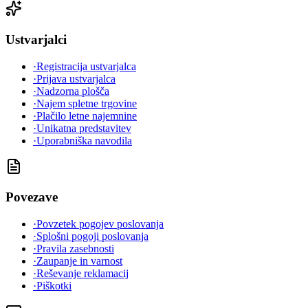
Ustvarjalci
·
Registracija ustvarjalca
·
Prijava ustvarjalca
·
Nadzorna plošča
·
Najem spletne trgovine
·
Plačilo letne najemnine
·
Unikatna predstavitev
·
Uporabniška navodila
Povezave
·
Povzetek pogojev poslovanja
·
Splošni pogoji poslovanja
·
Pravila zasebnosti
·
Zaupanje in varnost
·
Reševanje reklamacij
·
Piškotki