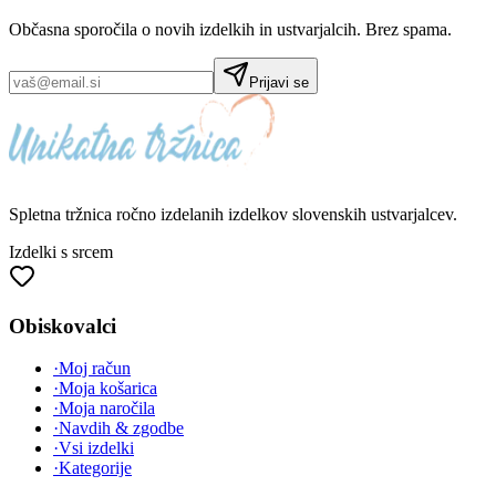
Občasna sporočila o novih izdelkih in ustvarjalcih. Brez spama.
Prijavi se
Spletna tržnica
ročno izdelanih
izdelkov slovenskih ustvarjalcev.
Izdelki s srcem
Obiskovalci
·
Moj račun
·
Moja košarica
·
Moja naročila
·
Navdih & zgodbe
·
Vsi izdelki
·
Kategorije