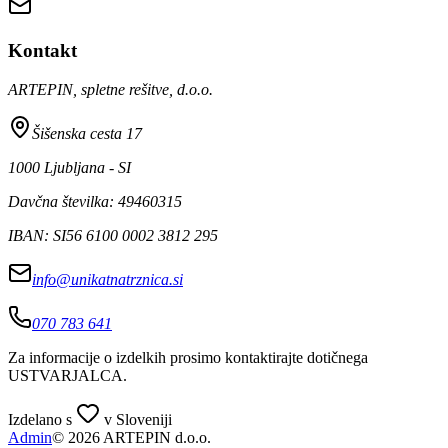
Kontakt
ARTEPIN, spletne rešitve, d.o.o.
Šišenska cesta 17
1000 Ljubljana - SI
Davčna številka: 49460315
IBAN: SI56 6100 0002 3812 295
info@unikatnatrznica.si
070 783 641
Za informacije o izdelkih prosimo kontaktirajte dotičnega
USTVARJALCA
.
Izdelano s
v Sloveniji
Admin
© 2026 ARTEPIN d.o.o.