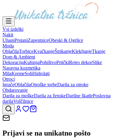
Vsi izdelki
Nakit
Uhani
Prstani
Zapestnice
Obeski & Ogrlice
Moda
Oblačila
Torbice
Kvačkanje
Štrikanje
Klekljanje
Tkanje
Dom & Ambient
Dekoracija
Kuhinja
Pohištvo
Prtički
Retro dekor
Slike
Naravna kozmetika
Mila
Kreme
Soli
Hidrolati
Otroci
Igrače
Oblačila
Otroške torbe
Darila za otroke
Obdarovanje
Darila za moške
Darila za ženske
Darilne škatle
Poslovna
darila
Voščilnice
Prijavi se na
unikatno pošto