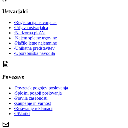
Ustvarjalci
·
Registracija ustvarjalca
·
Prijava ustvarjalca
·
Nadzorna plošča
·
Najem spletne trgovine
·
Plačilo letne najemnine
·
Unikatna predstavitev
·
Uporabniška navodila
Povezave
·
Povzetek pogojev poslovanja
·
Splošni pogoji poslovanja
·
Pravila zasebnosti
·
Zaupanje in varnost
·
Reševanje reklamacij
·
Piškotki