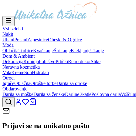
Vsi izdelki
Nakit
Uhani
Prstani
Zapestnice
Obeski & Ogrlice
Moda
Oblačila
Torbice
Kvačkanje
Štrikanje
Klekljanje
Tkanje
Dom & Ambient
Dekoracija
Kuhinja
Pohištvo
Prtički
Retro dekor
Slike
Naravna kozmetika
Mila
Kreme
Soli
Hidrolati
Otroci
Igrače
Oblačila
Otroške torbe
Darila za otroke
Obdarovanje
Darila za moške
Darila za ženske
Darilne škatle
Poslovna darila
Voščiln
Prijavi se na
unikatno pošto