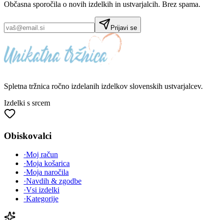
Občasna sporočila o novih izdelkih in ustvarjalcih. Brez spama.
Prijavi se
Spletna tržnica
ročno izdelanih
izdelkov slovenskih ustvarjalcev.
Izdelki s srcem
Obiskovalci
·
Moj račun
·
Moja košarica
·
Moja naročila
·
Navdih & zgodbe
·
Vsi izdelki
·
Kategorije