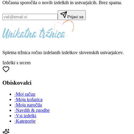
Občasna sporočila o novih izdelkih in ustvarjalcih. Brez spama.
Prijavi se
Spletna tržnica
ročno izdelanih
izdelkov slovenskih ustvarjalcev.
Izdelki s srcem
Obiskovalci
·
Moj račun
·
Moja košarica
·
Moja naročila
·
Navdih & zgodbe
·
Vsi izdelki
·
Kategorije