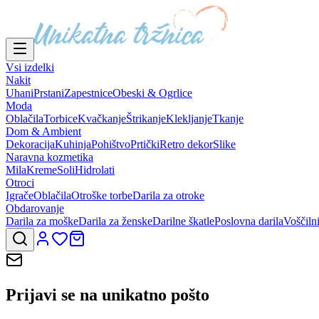
Vsi izdelki
Nakit
Uhani
Prstani
Zapestnice
Obeski & Ogrlice
Moda
Oblačila
Torbice
Kvačkanje
Štrikanje
Klekljanje
Tkanje
Dom & Ambient
Dekoracija
Kuhinja
Pohištvo
Prtički
Retro dekor
Slike
Naravna kozmetika
Mila
Kreme
Soli
Hidrolati
Otroci
Igrače
Oblačila
Otroške torbe
Darila za otroke
Obdarovanje
Darila za moške
Darila za ženske
Darilne škatle
Poslovna darila
Voščiln
Prijavi se na
unikatno pošto