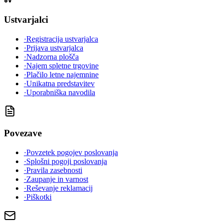
Ustvarjalci
·
Registracija ustvarjalca
·
Prijava ustvarjalca
·
Nadzorna plošča
·
Najem spletne trgovine
·
Plačilo letne najemnine
·
Unikatna predstavitev
·
Uporabniška navodila
Povezave
·
Povzetek pogojev poslovanja
·
Splošni pogoji poslovanja
·
Pravila zasebnosti
·
Zaupanje in varnost
·
Reševanje reklamacij
·
Piškotki