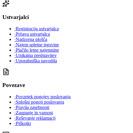
Ustvarjalci
·
Registracija ustvarjalca
·
Prijava ustvarjalca
·
Nadzorna plošča
·
Najem spletne trgovine
·
Plačilo letne najemnine
·
Unikatna predstavitev
·
Uporabniška navodila
Povezave
·
Povzetek pogojev poslovanja
·
Splošni pogoji poslovanja
·
Pravila zasebnosti
·
Zaupanje in varnost
·
Reševanje reklamacij
·
Piškotki