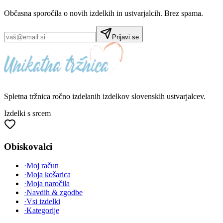
Občasna sporočila o novih izdelkih in ustvarjalcih. Brez spama.
Prijavi se
Spletna tržnica
ročno izdelanih
izdelkov slovenskih ustvarjalcev.
Izdelki s srcem
Obiskovalci
·
Moj račun
·
Moja košarica
·
Moja naročila
·
Navdih & zgodbe
·
Vsi izdelki
·
Kategorije