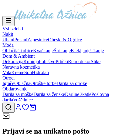
Vsi izdelki
Nakit
Uhani
Prstani
Zapestnice
Obeski & Ogrlice
Moda
Oblačila
Torbice
Kvačkanje
Štrikanje
Klekljanje
Tkanje
Dom & Ambient
Dekoracija
Kuhinja
Pohištvo
Prtički
Retro dekor
Slike
Naravna kozmetika
Mila
Kreme
Soli
Hidrolati
Otroci
Igrače
Oblačila
Otroške torbe
Darila za otroke
Obdarovanje
Darila za moške
Darila za ženske
Darilne škatle
Poslovna
darila
Voščilnice
Prijavi se na
unikatno pošto