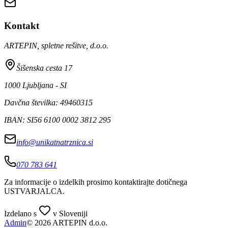
Kontakt
ARTEPIN, spletne rešitve, d.o.o.
Šišenska cesta 17
1000 Ljubljana - SI
Davčna številka: 49460315
IBAN: SI56 6100 0002 3812 295
info@unikatnatrznica.si
070 783 641
Za informacije o izdelkih prosimo kontaktirajte dotičnega
USTVARJALCA
.
Izdelano s
v Sloveniji
Admin
© 2026 ARTEPIN d.o.o.