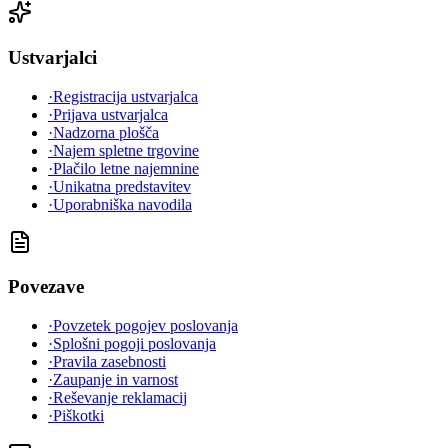
Ustvarjalci
·
Registracija ustvarjalca
·
Prijava ustvarjalca
·
Nadzorna plošča
·
Najem spletne trgovine
·
Plačilo letne najemnine
·
Unikatna predstavitev
·
Uporabniška navodila
Povezave
·
Povzetek pogojev poslovanja
·
Splošni pogoji poslovanja
·
Pravila zasebnosti
·
Zaupanje in varnost
·
Reševanje reklamacij
·
Piškotki