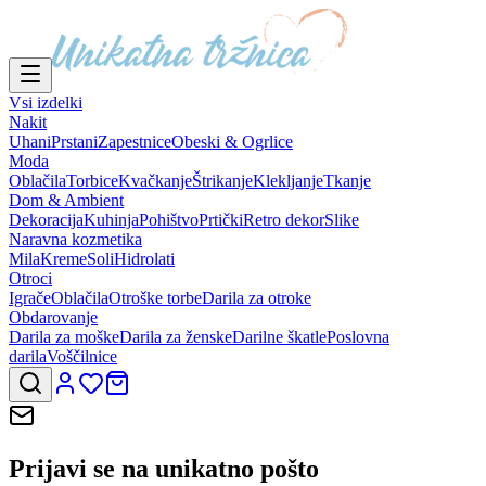
Vsi izdelki
Nakit
Uhani
Prstani
Zapestnice
Obeski & Ogrlice
Moda
Oblačila
Torbice
Kvačkanje
Štrikanje
Klekljanje
Tkanje
Dom & Ambient
Dekoracija
Kuhinja
Pohištvo
Prtički
Retro dekor
Slike
Naravna kozmetika
Mila
Kreme
Soli
Hidrolati
Otroci
Igrače
Oblačila
Otroške torbe
Darila za otroke
Obdarovanje
Darila za moške
Darila za ženske
Darilne škatle
Poslovna
darila
Voščilnice
Prijavi se na
unikatno pošto