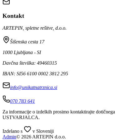
Kontakt
ARTEPIN, spletne rešitve, d.o.o.
Šišenska cesta 17
1000 Ljubljana - SI
Davčna številka: 49460315
IBAN: SI56 6100 0002 3812 295
info@unikatnatrznica.si
070 783 641
Za informacije o izdelkih prosimo kontaktirajte dotičnega
USTVARJALCA
.
Izdelano s
v Sloveniji
Admin
© 2026 ARTEPIN d.o.o.