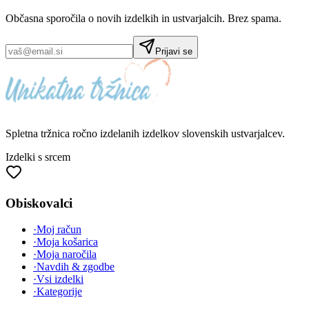
Občasna sporočila o novih izdelkih in ustvarjalcih. Brez spama.
Prijavi se
Spletna tržnica
ročno izdelanih
izdelkov slovenskih ustvarjalcev.
Izdelki s srcem
Obiskovalci
·
Moj račun
·
Moja košarica
·
Moja naročila
·
Navdih & zgodbe
·
Vsi izdelki
·
Kategorije