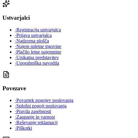
Ustvarjalci
·
Registracija ustvarjalca
·
Prijava ustvarjalca
·
Nadzorna plošča
·
Najem spletne trgovine
·
Plačilo letne najemnine
·
Unikatna predstavitev
·
Uporabniška navodila
Povezave
·
Povzetek pogojev poslovanja
·
Splošni pogoji poslovanja
·
Pravila zasebnosti
·
Zaupanje in varnost
·
Reševanje reklamacij
·
Piškotki