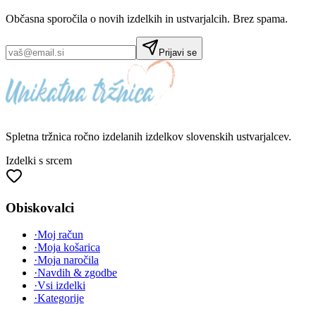
Občasna sporočila o novih izdelkih in ustvarjalcih. Brez spama.
Prijavi se
Spletna tržnica
ročno izdelanih
izdelkov slovenskih ustvarjalcev.
Izdelki s srcem
Obiskovalci
·
Moj račun
·
Moja košarica
·
Moja naročila
·
Navdih & zgodbe
·
Vsi izdelki
·
Kategorije