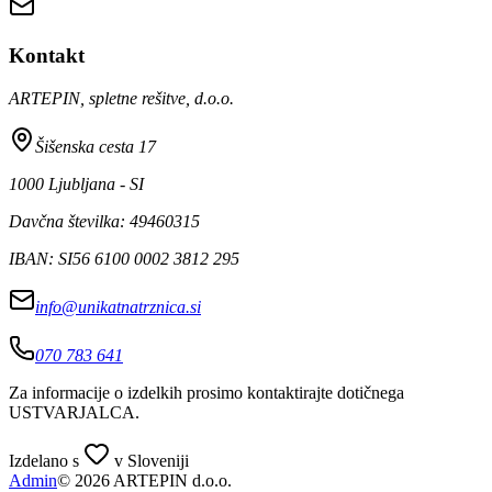
Kontakt
ARTEPIN, spletne rešitve, d.o.o.
Šišenska cesta 17
1000 Ljubljana - SI
Davčna številka: 49460315
IBAN: SI56 6100 0002 3812 295
info@unikatnatrznica.si
070 783 641
Za informacije o izdelkih prosimo kontaktirajte dotičnega
USTVARJALCA
.
Izdelano s
v Sloveniji
Admin
© 2026 ARTEPIN d.o.o.