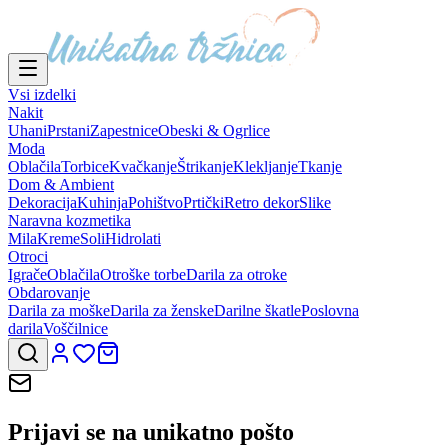
Vsi izdelki
Nakit
Uhani
Prstani
Zapestnice
Obeski & Ogrlice
Moda
Oblačila
Torbice
Kvačkanje
Štrikanje
Klekljanje
Tkanje
Dom & Ambient
Dekoracija
Kuhinja
Pohištvo
Prtički
Retro dekor
Slike
Naravna kozmetika
Mila
Kreme
Soli
Hidrolati
Otroci
Igrače
Oblačila
Otroške torbe
Darila za otroke
Obdarovanje
Darila za moške
Darila za ženske
Darilne škatle
Poslovna
darila
Voščilnice
Prijavi se na
unikatno pošto