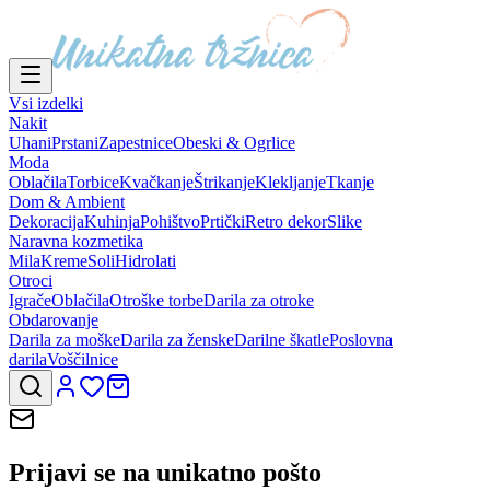
Vsi izdelki
Nakit
Uhani
Prstani
Zapestnice
Obeski & Ogrlice
Moda
Oblačila
Torbice
Kvačkanje
Štrikanje
Klekljanje
Tkanje
Dom & Ambient
Dekoracija
Kuhinja
Pohištvo
Prtički
Retro dekor
Slike
Naravna kozmetika
Mila
Kreme
Soli
Hidrolati
Otroci
Igrače
Oblačila
Otroške torbe
Darila za otroke
Obdarovanje
Darila za moške
Darila za ženske
Darilne škatle
Poslovna
darila
Voščilnice
Prijavi se na
unikatno pošto