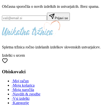
Občasna sporočila o novih izdelkih in ustvarjalcih. Brez spama.
Prijavi se
Spletna tržnica
ročno izdelanih
izdelkov slovenskih ustvarjalcev.
Izdelki s srcem
Obiskovalci
·
Moj račun
·
Moja košarica
·
Moja naročila
·
Navdih & zgodbe
·
Vsi izdelki
·
Kategorije