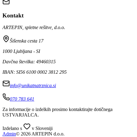
Kontakt
ARTEPIN, spletne rešitve, d.o.o.
Šišenska cesta 17
1000 Ljubljana - SI
Davčna številka: 49460315
IBAN: SI56 6100 0002 3812 295
info@unikatnatrznica.si
070 783 641
Za informacije o izdelkih prosimo kontaktirajte dotičnega
USTVARJALCA
.
Izdelano s
v Sloveniji
Admin
© 2026 ARTEPIN d.o.o.