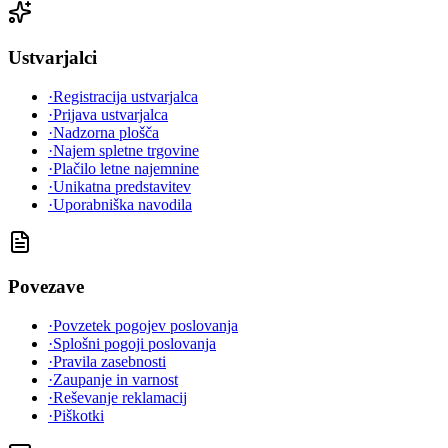
Ustvarjalci
·
Registracija ustvarjalca
·
Prijava ustvarjalca
·
Nadzorna plošča
·
Najem spletne trgovine
·
Plačilo letne najemnine
·
Unikatna predstavitev
·
Uporabniška navodila
Povezave
·
Povzetek pogojev poslovanja
·
Splošni pogoji poslovanja
·
Pravila zasebnosti
·
Zaupanje in varnost
·
Reševanje reklamacij
·
Piškotki