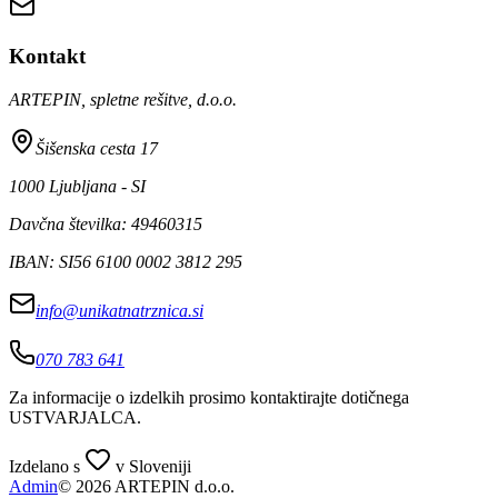
Kontakt
ARTEPIN, spletne rešitve, d.o.o.
Šišenska cesta 17
1000 Ljubljana - SI
Davčna številka: 49460315
IBAN: SI56 6100 0002 3812 295
info@unikatnatrznica.si
070 783 641
Za informacije o izdelkih prosimo kontaktirajte dotičnega
USTVARJALCA
.
Izdelano s
v Sloveniji
Admin
© 2026 ARTEPIN d.o.o.