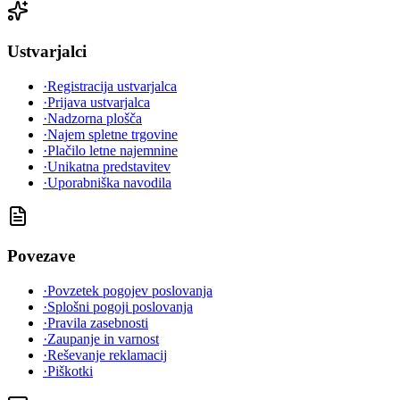
Ustvarjalci
·
Registracija ustvarjalca
·
Prijava ustvarjalca
·
Nadzorna plošča
·
Najem spletne trgovine
·
Plačilo letne najemnine
·
Unikatna predstavitev
·
Uporabniška navodila
Povezave
·
Povzetek pogojev poslovanja
·
Splošni pogoji poslovanja
·
Pravila zasebnosti
·
Zaupanje in varnost
·
Reševanje reklamacij
·
Piškotki