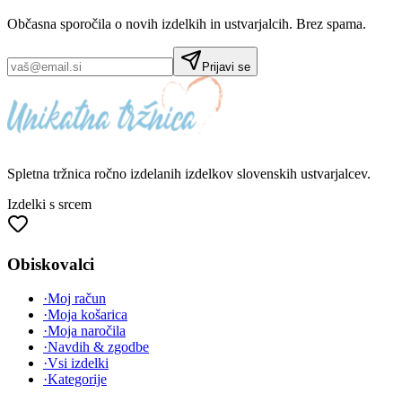
Občasna sporočila o novih izdelkih in ustvarjalcih. Brez spama.
Prijavi se
Spletna tržnica
ročno izdelanih
izdelkov slovenskih ustvarjalcev.
Izdelki s srcem
Obiskovalci
·
Moj račun
·
Moja košarica
·
Moja naročila
·
Navdih & zgodbe
·
Vsi izdelki
·
Kategorije