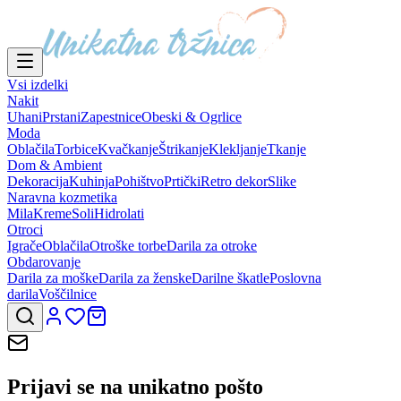
Vsi izdelki
Nakit
Uhani
Prstani
Zapestnice
Obeski & Ogrlice
Moda
Oblačila
Torbice
Kvačkanje
Štrikanje
Klekljanje
Tkanje
Dom & Ambient
Dekoracija
Kuhinja
Pohištvo
Prtički
Retro dekor
Slike
Naravna kozmetika
Mila
Kreme
Soli
Hidrolati
Otroci
Igrače
Oblačila
Otroške torbe
Darila za otroke
Obdarovanje
Darila za moške
Darila za ženske
Darilne škatle
Poslovna
darila
Voščilnice
Prijavi se na
unikatno pošto