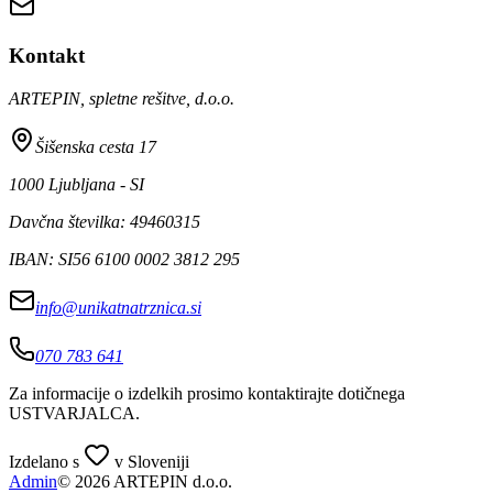
Kontakt
ARTEPIN, spletne rešitve, d.o.o.
Šišenska cesta 17
1000 Ljubljana - SI
Davčna številka: 49460315
IBAN: SI56 6100 0002 3812 295
info@unikatnatrznica.si
070 783 641
Za informacije o izdelkih prosimo kontaktirajte dotičnega
USTVARJALCA
.
Izdelano s
v Sloveniji
Admin
© 2026 ARTEPIN d.o.o.