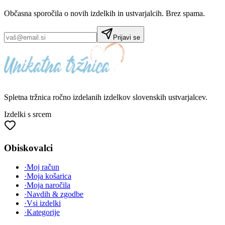
Občasna sporočila o novih izdelkih in ustvarjalcih. Brez spama.
Prijavi se
Spletna tržnica
ročno izdelanih
izdelkov slovenskih ustvarjalcev.
Izdelki s srcem
Obiskovalci
·
Moj račun
·
Moja košarica
·
Moja naročila
·
Navdih & zgodbe
·
Vsi izdelki
·
Kategorije