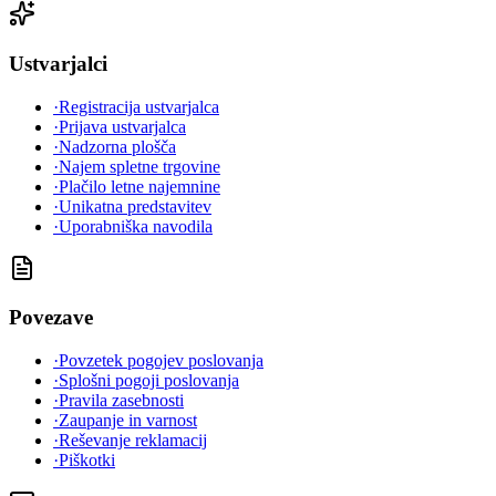
Ustvarjalci
·
Registracija ustvarjalca
·
Prijava ustvarjalca
·
Nadzorna plošča
·
Najem spletne trgovine
·
Plačilo letne najemnine
·
Unikatna predstavitev
·
Uporabniška navodila
Povezave
·
Povzetek pogojev poslovanja
·
Splošni pogoji poslovanja
·
Pravila zasebnosti
·
Zaupanje in varnost
·
Reševanje reklamacij
·
Piškotki