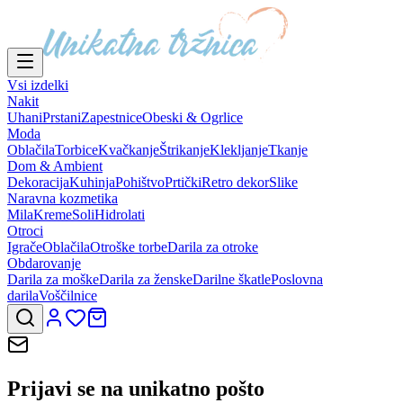
Vsi izdelki
Nakit
Uhani
Prstani
Zapestnice
Obeski & Ogrlice
Moda
Oblačila
Torbice
Kvačkanje
Štrikanje
Klekljanje
Tkanje
Dom & Ambient
Dekoracija
Kuhinja
Pohištvo
Prtički
Retro dekor
Slike
Naravna kozmetika
Mila
Kreme
Soli
Hidrolati
Otroci
Igrače
Oblačila
Otroške torbe
Darila za otroke
Obdarovanje
Darila za moške
Darila za ženske
Darilne škatle
Poslovna
darila
Voščilnice
Prijavi se na
unikatno pošto