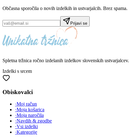
Občasna sporočila o novih izdelkih in ustvarjalcih. Brez spama.
Prijavi se
Spletna tržnica
ročno izdelanih
izdelkov slovenskih ustvarjalcev.
Izdelki s srcem
Obiskovalci
·
Moj račun
·
Moja košarica
·
Moja naročila
·
Navdih & zgodbe
·
Vsi izdelki
·
Kategorije