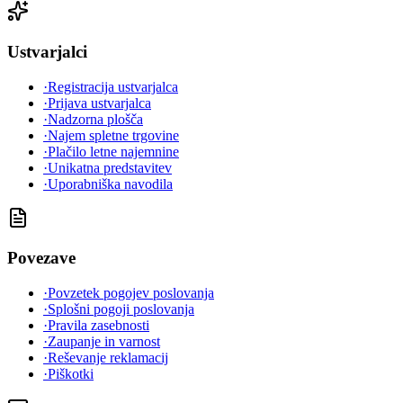
Ustvarjalci
·
Registracija ustvarjalca
·
Prijava ustvarjalca
·
Nadzorna plošča
·
Najem spletne trgovine
·
Plačilo letne najemnine
·
Unikatna predstavitev
·
Uporabniška navodila
Povezave
·
Povzetek pogojev poslovanja
·
Splošni pogoji poslovanja
·
Pravila zasebnosti
·
Zaupanje in varnost
·
Reševanje reklamacij
·
Piškotki