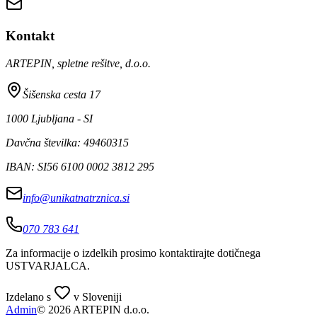
Kontakt
ARTEPIN, spletne rešitve, d.o.o.
Šišenska cesta 17
1000 Ljubljana - SI
Davčna številka: 49460315
IBAN: SI56 6100 0002 3812 295
info@unikatnatrznica.si
070 783 641
Za informacije o izdelkih prosimo kontaktirajte dotičnega
USTVARJALCA
.
Izdelano s
v Sloveniji
Admin
© 2026 ARTEPIN d.o.o.