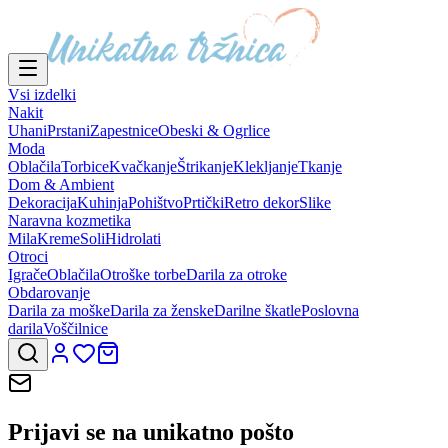
Vsi izdelki
Nakit
Uhani
Prstani
Zapestnice
Obeski & Ogrlice
Moda
Oblačila
Torbice
Kvačkanje
Štrikanje
Klekljanje
Tkanje
Dom & Ambient
Dekoracija
Kuhinja
Pohištvo
Prtički
Retro dekor
Slike
Naravna kozmetika
Mila
Kreme
Soli
Hidrolati
Otroci
Igrače
Oblačila
Otroške torbe
Darila za otroke
Obdarovanje
Darila za moške
Darila za ženske
Darilne škatle
Poslovna
darila
Voščilnice
Prijavi se na
unikatno pošto