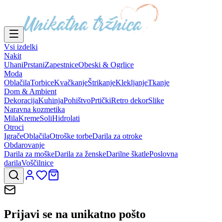
Vsi izdelki
Nakit
Uhani
Prstani
Zapestnice
Obeski & Ogrlice
Moda
Oblačila
Torbice
Kvačkanje
Štrikanje
Klekljanje
Tkanje
Dom & Ambient
Dekoracija
Kuhinja
Pohištvo
Prtički
Retro dekor
Slike
Naravna kozmetika
Mila
Kreme
Soli
Hidrolati
Otroci
Igrače
Oblačila
Otroške torbe
Darila za otroke
Obdarovanje
Darila za moške
Darila za ženske
Darilne škatle
Poslovna
darila
Voščilnice
Prijavi se na
unikatno pošto