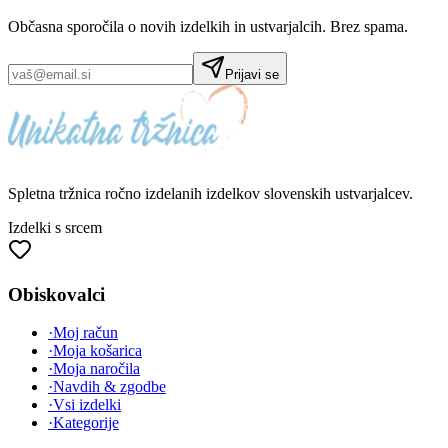
Občasna sporočila o novih izdelkih in ustvarjalcih. Brez spama.
Prijavi se
Spletna tržnica
ročno izdelanih
izdelkov slovenskih ustvarjalcev.
Izdelki s srcem
Obiskovalci
·
Moj račun
·
Moja košarica
·
Moja naročila
·
Navdih & zgodbe
·
Vsi izdelki
·
Kategorije