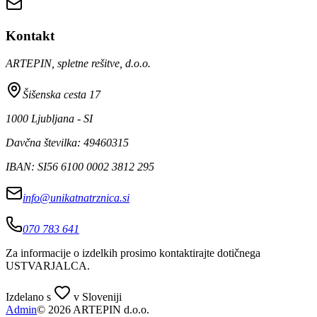
Kontakt
ARTEPIN, spletne rešitve, d.o.o.
Šišenska cesta 17
1000 Ljubljana - SI
Davčna številka: 49460315
IBAN: SI56 6100 0002 3812 295
info@unikatnatrznica.si
070 783 641
Za informacije o izdelkih prosimo kontaktirajte dotičnega
USTVARJALCA
.
Izdelano s
v Sloveniji
Admin
© 2026 ARTEPIN d.o.o.