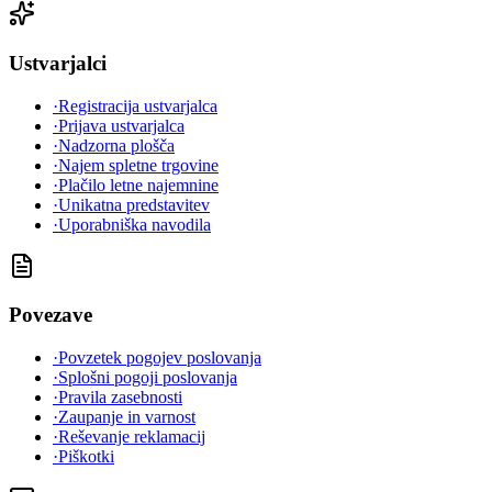
Ustvarjalci
·
Registracija ustvarjalca
·
Prijava ustvarjalca
·
Nadzorna plošča
·
Najem spletne trgovine
·
Plačilo letne najemnine
·
Unikatna predstavitev
·
Uporabniška navodila
Povezave
·
Povzetek pogojev poslovanja
·
Splošni pogoji poslovanja
·
Pravila zasebnosti
·
Zaupanje in varnost
·
Reševanje reklamacij
·
Piškotki