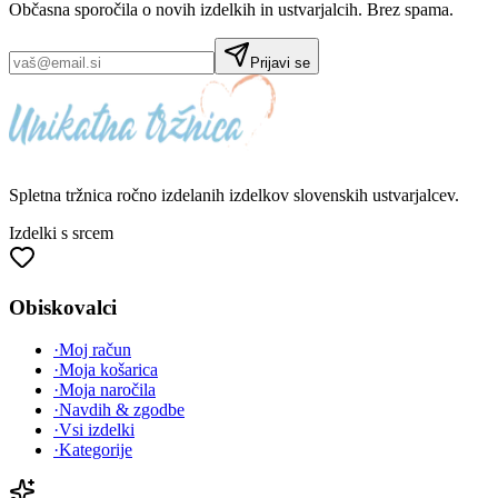
Občasna sporočila o novih izdelkih in ustvarjalcih. Brez spama.
Prijavi se
Spletna tržnica
ročno izdelanih
izdelkov slovenskih ustvarjalcev.
Izdelki s srcem
Obiskovalci
·
Moj račun
·
Moja košarica
·
Moja naročila
·
Navdih & zgodbe
·
Vsi izdelki
·
Kategorije