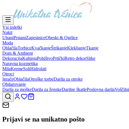
Vsi izdelki
Nakit
Uhani
Prstani
Zapestnice
Obeski & Ogrlice
Moda
Oblačila
Torbice
Kvačkanje
Štrikanje
Klekljanje
Tkanje
Dom & Ambient
Dekoracija
Kuhinja
Pohištvo
Prtički
Retro dekor
Slike
Naravna kozmetika
Mila
Kreme
Soli
Hidrolati
Otroci
Igrače
Oblačila
Otroške torbe
Darila za otroke
Obdarovanje
Darila za moške
Darila za ženske
Darilne škatle
Poslovna darila
Voščiln
Prijavi se na
unikatno pošto