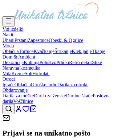
Vsi izdelki
Nakit
Uhani
Prstani
Zapestnice
Obeski & Ogrlice
Moda
Oblačila
Torbice
Kvačkanje
Štrikanje
Klekljanje
Tkanje
Dom & Ambient
Dekoracija
Kuhinja
Pohištvo
Prtički
Retro dekor
Slike
Naravna kozmetika
Mila
Kreme
Soli
Hidrolati
Otroci
Igrače
Oblačila
Otroške torbe
Darila za otroke
Obdarovanje
Darila za moške
Darila za ženske
Darilne škatle
Poslovna
darila
Voščilnice
Prijavi se na
unikatno pošto