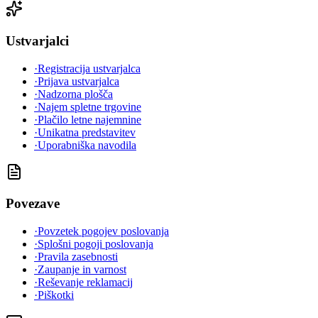
Ustvarjalci
·
Registracija ustvarjalca
·
Prijava ustvarjalca
·
Nadzorna plošča
·
Najem spletne trgovine
·
Plačilo letne najemnine
·
Unikatna predstavitev
·
Uporabniška navodila
Povezave
·
Povzetek pogojev poslovanja
·
Splošni pogoji poslovanja
·
Pravila zasebnosti
·
Zaupanje in varnost
·
Reševanje reklamacij
·
Piškotki