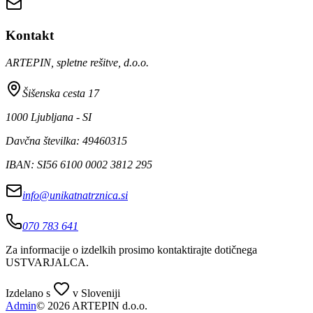
Kontakt
ARTEPIN, spletne rešitve, d.o.o.
Šišenska cesta 17
1000 Ljubljana - SI
Davčna številka: 49460315
IBAN: SI56 6100 0002 3812 295
info@unikatnatrznica.si
070 783 641
Za informacije o izdelkih prosimo kontaktirajte dotičnega
USTVARJALCA
.
Izdelano s
v Sloveniji
Admin
© 2026 ARTEPIN d.o.o.