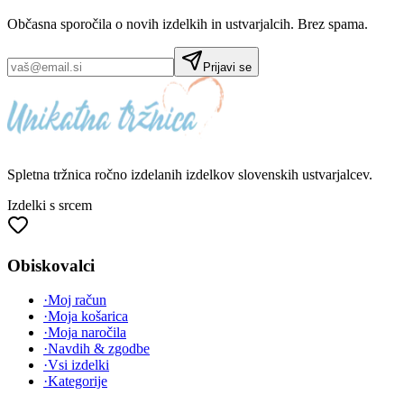
Občasna sporočila o novih izdelkih in ustvarjalcih. Brez spama.
Prijavi se
Spletna tržnica
ročno izdelanih
izdelkov slovenskih ustvarjalcev.
Izdelki s srcem
Obiskovalci
·
Moj račun
·
Moja košarica
·
Moja naročila
·
Navdih & zgodbe
·
Vsi izdelki
·
Kategorije